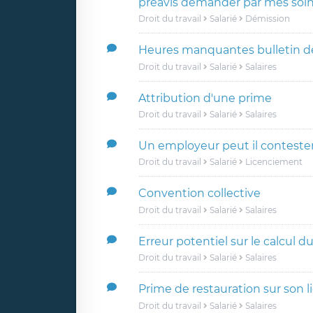
préavis demander par mes soi
Droit du travail
Salarié
Démission
Heures manquantes bulletin de
Droit du travail
Salarié
Salaires
Attribution d'une prime
Droit du travail
Salarié
Salaires
Un employeur peut il conteste
Droit du travail
Salarié
Licenciement
Convention collective
Droit du travail
Salarié
Salaires
Erreur potentiel sur le calcul 
Droit du travail
Salarié
Salaires
Prime de restauration sur son li
Droit du travail
Salarié
Salaires