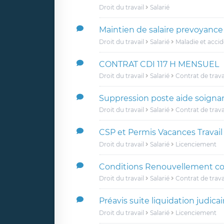
Droit du travail
Salarié
Maintien de salaire prevoyance
Droit du travail
Salarié
Maladie et acci
CONTRAT CDI 117 H MENSUEL
Droit du travail
Salarié
Contrat de trava
Suppression poste aide soignan
Droit du travail
Salarié
Contrat de trava
CSP et Permis Vacances Travail
Droit du travail
Salarié
Licenciement
Conditions Renouvellement co
Droit du travail
Salarié
Contrat de trava
Préavis suite liquidation judicai
Droit du travail
Salarié
Licenciement