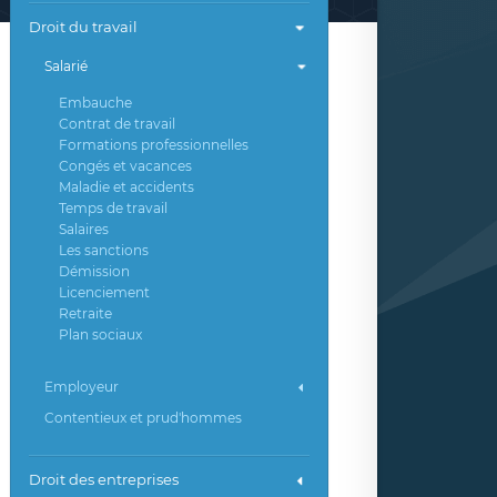
Droit du travail
Salarié
Embauche
Contrat de travail
Formations professionnelles
Congés et vacances
Maladie et accidents
Temps de travail
Salaires
Les sanctions
Démission
Licenciement
Retraite
Plan sociaux
Employeur
Contentieux et prud'hommes
Droit des entreprises