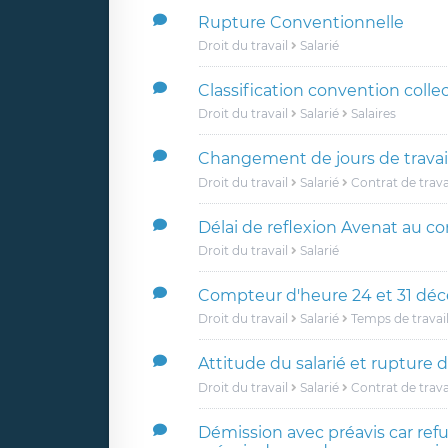
Rupture Conventionnelle
Droit du travail
Salarié
Classification convention colle
Droit du travail
Salarié
Salaires
Changement de jours de travai
Droit du travail
Salarié
Contrat de trava
Délai de reflexion Avenat au con
Droit du travail
Salarié
Compteur d'heure 24 et 31 dé
Droit du travail
Salarié
Temps de travai
Attitude du salarié et rupture 
Droit du travail
Salarié
Contrat de trava
Démission avec préavis car ref