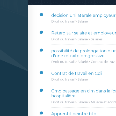
décision unilatérale employeur
Droit du travail
Salarié
Retard sur salaire et employeu
Droit du travail
Salarié
Salaires
possibilité de prolongation d'
d'une retraite progressive
Droit du travail
Salarié
Contrat de trava
Contrat de travail en Cdi
Droit du travail
Salarié
Cmo passage en clm dans la fo
hospitalière
Droit du travail
Salarié
Maladie et acci
Apprentit peintre btp