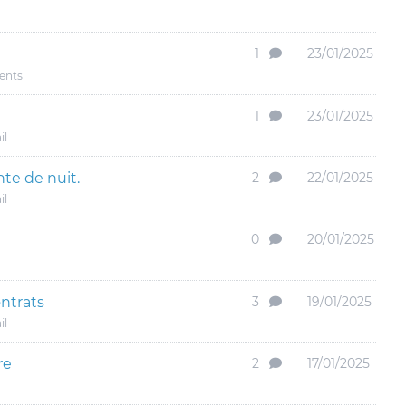
1
23/01/2025
dents
1
23/01/2025
il
te de nuit.
2
22/01/2025
il
0
20/01/2025
ntrats
3
19/01/2025
il
re
2
17/01/2025