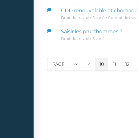
CDD renouvelable et chômage
Droit du travail
Salarié
Contrat de trava
Saisir les prud'hommes ?
Droit du travail
Salarié
PAGE
<<
<
10
11
12