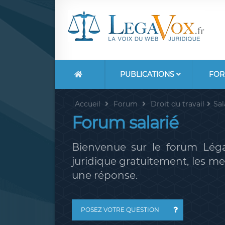
PUBLICATIONS
FOR
Accueil
Forum
Droit du travail
Sal
Forum salarié
Bienvenue sur le forum Léga
juridique gratuitement, les 
une réponse.
POSEZ VOTRE QUESTION