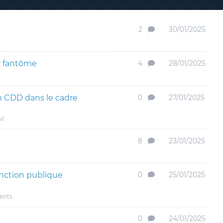
2
30/01/2025
r fantôme
4
28/01/2025
un CDD dans le cadre
0
27/01/2025
il
8
23/01/2025
nction publique
0
25/01/2025
dents
0
24/01/2025