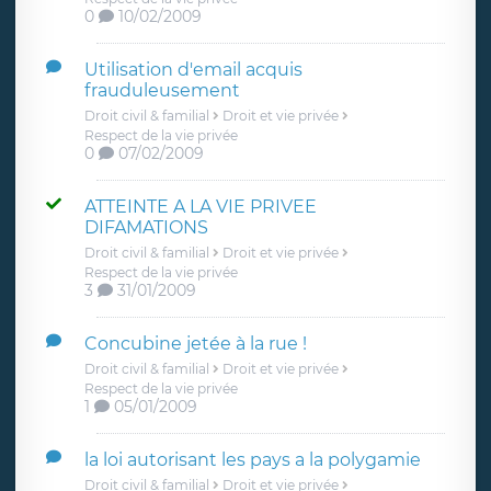
0
10/02/2009
Utilisation d'email acquis
frauduleusement
Droit civil & familial
Droit et vie privée
Respect de la vie privée
0
07/02/2009
ATTEINTE A LA VIE PRIVEE
DIFAMATIONS
Droit civil & familial
Droit et vie privée
Respect de la vie privée
3
31/01/2009
Concubine jetée à la rue !
Droit civil & familial
Droit et vie privée
Respect de la vie privée
1
05/01/2009
la loi autorisant les pays a la polygamie
Droit civil & familial
Droit et vie privée