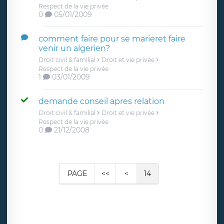
Respect de la vie privée
0
05/01/2009
comment faire pour se marieret faire
venir un algerien?
Droit civil & familial
Droit et vie privée
Respect de la vie privée
1
03/01/2009
demande conseil apres relation
Droit civil & familial
Droit et vie privée
Respect de la vie privée
0
21/12/2008
PAGE
<<
<
14