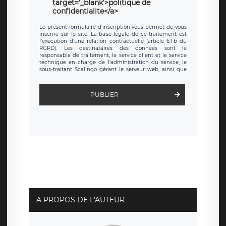
target='_blank'>politique de
confidentialite</a>
Le présent formulaire d’inscription vous permet de vous
inscrire sur le site. La base légale de ce traitement est
l’exécution d’une relation contractuelle (article 6.1.b du
RGPD). Les destinataires des données sont le
responsable de traitement, le service client et le service
technique en charge de l’administration du service, le
sous-traitant Scalingo gérant le serveur web, ainsi que
toute personne légalement autorisée. Le formulaire
d’inscription est hébergé sur un serveur hébergé par
Scalingo, basé en France et offrant des
clauses de
PUBLIER
protection conformes au RGPD
. Les données collectées
sont conservées jusqu’à ce que l’Internaute en sollicite la
suppression, étant entendu que vous pouvez demander
la suppression de vos données et retirer votre
consentement à tout moment. Vous disposez également
d’un droit d’accès, de rectification ou de limitation du
traitement relatif à vos données à caractère personnel,
ainsi que d’un droit à la portabilité de vos données. Vous
pouvez exercer ces droits auprès du délégué à la
protection des données de LÉGAVOX qui exerce au siège
social de LÉGAVOX et est joignable à l’adresse mail
suivante : donneespersonnelles@legavox.fr. Le
responsable de traitement est la société LÉGAVOX, sis 9
rue Léopold Sédar Senghor, joignable à l’adresse mail :
responsabledetraitement@legavox.fr. Vous avez
A PROPOS DE L'AUTEUR
également le droit d’introduire une réclamation auprès
d’une autorité de contrôle.