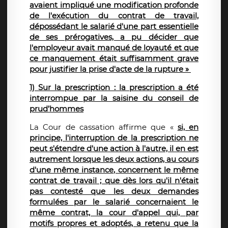
avaient impliqué une modification profonde
de l'exécution du contrat de travail,
dépossédant le salarié d'une part essentielle
de ses prérogatives, a pu décider que
l'employeur avait manqué de loyauté et que
ce manquement était suffisamment grave
pour justifier la prise d'acte de la rupture »
1) Sur la prescription : la prescription a été
interrompue par la saisine du conseil de
prud’hommes
La Cour de cassation affirme que «
si, en
principe, l'interruption de la prescription ne
peut s'étendre d'une action à l'autre, il en est
autrement lorsque les deux actions, au cours
d'une même instance, concernent le même
contrat de travail ; que dès lors qu'il n'était
pas contesté que les deux demandes
formulées par le salarié concernaient le
même contrat, la cour d'appel qui, par
motifs propres et adoptés, a retenu que la