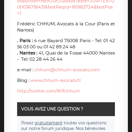
oldAction=rechJuriJudi&idTexte=JURITEXT0
00036718431&fastReqId=181983724&fastPos
=1
Frédéric CHHUM, Avocats à la Cour (Paris et
Nantes)
. Paris :
4 rue Bayard 75008 Paris - Tel: 01 42
56 03 00 ou 01 42 89 24 48
. Nantes :
41, Quai de la Fosse 44000 Nantes
- Tel: 02 28 44 26 44
e-mail :
chhum@chhum-avocats.com
Blog :
www.chhum-avocats.fr
http://twitter.com/#!/fchhum
VOUS AVEZ UNE QUESTION ?
Posez
gratuitement
toutes vos questions
sur notre forum juridique. Nos bénévoles