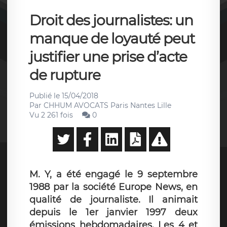
Droit des journalistes: un
manque de loyauté peut
justifier une prise d’acte
de rupture
Publié le
15/04/2018
Par
CHHUM AVOCATS Paris Nantes Lille
Vu 2 261 fois
0
M. Y, a été engagé le 9 septembre
1988 par la société Europe News, en
qualité de journaliste. Il animait
depuis le 1er janvier 1997 deux
émissions hebdomadaires. Les 4 et