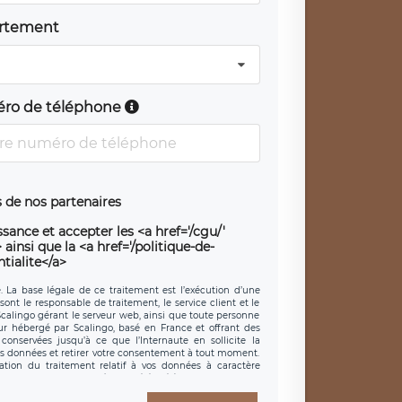
rtement
ro de téléphone
 de nos partenaires
sance et accepter les <a href='/cgu/'
ainsi que la <a href='/politique-de-
tialite</a>
e. La base légale de ce traitement est l’exécution d’une
sont le responsable de traitement, le service client et le
 Scalingo gérant le serveur web, ainsi que toute personne
eur hébergé par Scalingo, basé en France et offrant des
conservées jusqu’à ce que l’Internaute en sollicite la
s données et retirer votre consentement à tout moment.
ation du traitement relatif à vos données à caractère
 exercer ces droits auprès du délégué à la protection des
t est joignable à l’adresse mail suivante :