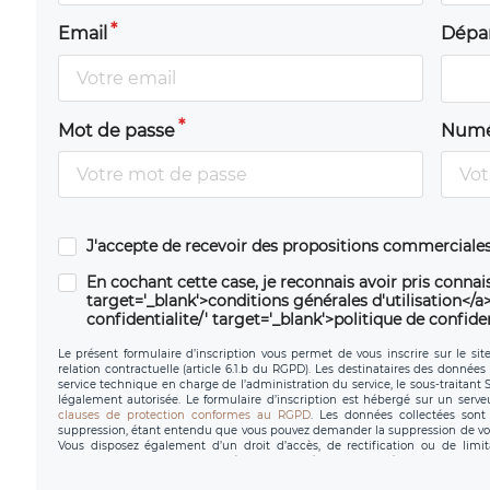
Email
Dépa
Mot de passe
Numé
J'accepte de recevoir des propositions commerciales
En cochant cette case, je reconnais avoir pris connais
target='_blank'>conditions générales d'utilisation</a> 
confidentialite/' target='_blank'>politique de confiden
Le présent formulaire d’inscription vous permet de vous inscrire sur le sit
relation contractuelle (article 6.1.b du RGPD). Les destinataires des données 
service technique en charge de l’administration du service, le sous-traitant
légalement autorisée. Le formulaire d’inscription est hébergé sur un serv
clauses de protection conformes au RGPD
. Les données collectées sont 
suppression, étant entendu que vous pouvez demander la suppression de vo
Vous disposez également d’un droit d’accès, de rectification ou de limit
personnel, ainsi que d’un droit à la portabilité de vos données. Vous pouvez
données de LÉGAVOX qui exerce au siège social de LÉGAVOX e