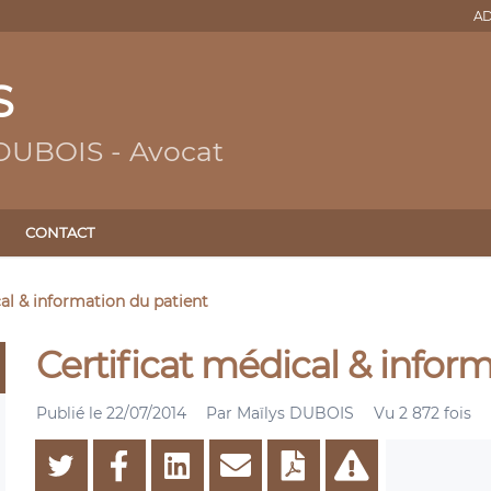
AD
S
 DUBOIS - Avocat
CONTACT
al & information du patient
Certificat médical & infor
Publié le
22/07/2014
Par
Maïlys DUBOIS
Vu 2 872 fois