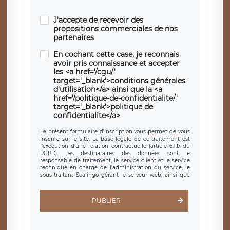
J'accepte de recevoir des
propositions commerciales de nos
partenaires
En cochant cette case, je reconnais
avoir pris connaissance et accepter
les <a href='/cgu/'
target='_blank'>conditions générales
d'utilisation</a> ainsi que la <a
href='/politique-de-confidentialite/'
target='_blank'>politique de
confidentialite</a>
Le présent formulaire d’inscription vous permet de vous
inscrire sur le site. La base légale de ce traitement est
l’exécution d’une relation contractuelle (article 6.1.b du
RGPD). Les destinataires des données sont le
responsable de traitement, le service client et le service
technique en charge de l’administration du service, le
sous-traitant Scalingo gérant le serveur web, ainsi que
toute personne légalement autorisée. Le formulaire
d’inscription est hébergé sur un serveur hébergé par
Scalingo, basé en France et offrant des
clauses de
PUBLIER
protection conformes au RGPD
. Les données collectées
sont conservées jusqu’à ce que l’Internaute en sollicite la
suppression, étant entendu que vous pouvez demander
la suppression de vos données et retirer votre