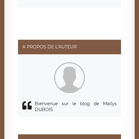
consentement à tout moment. Vous disposez également
d’un droit d’accès, de rectification ou de limitation du
traitement relatif à vos données à caractère personnel,
ainsi que d’un droit à la portabilité de vos données. Vous
pouvez exercer ces droits auprès du délégué à la
protection des données de LÉGAVOX qui exerce au siège
social de LÉGAVOX et est joignable à l’adresse mail
suivante : donneespersonnelles@legavox.fr. Le
responsable de traitement est la société LÉGAVOX, sis 9
rue Léopold Sédar Senghor, joignable à l’adresse mail :
responsabledetraitement@legavox.fr. Vous avez
A PROPOS DE L'AUTEUR
également le droit d’introduire une réclamation auprès
d’une autorité de contrôle.
Bienvenue sur le blog de Maïlys
DUBOIS