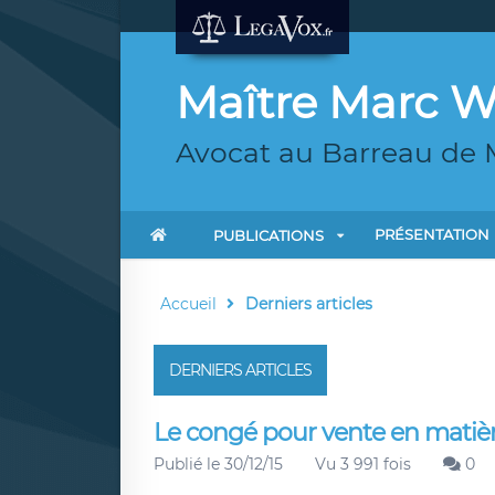
Maître Marc
Avocat au Barreau de M
PRÉSENTATION
PUBLICATIONS
Accueil
Derniers articles
DERNIERS ARTICLES
Le congé pour vente en matière
Publié le 30/12/15
Vu 3 991 fois
0