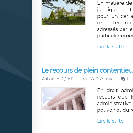
En matière de 
juridiquement 
pour un certa
respecter un c
adressés par le 
particulièreme
Lire la suite
Le recours de plein contentieux
Publié le 16/11/15
Vu 57 067 fois
1
En droit admin
recours que l
administrative
pouvoir et du r
Lire la suite