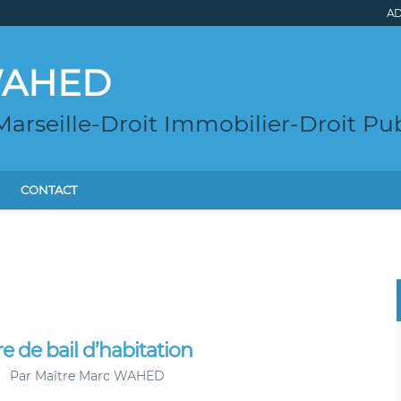
AD
 WAHED
arseille-Droit Immobilier-Droit Pub
CONTACT
 de bail d’habitation
Par
Maître Marc WAHED