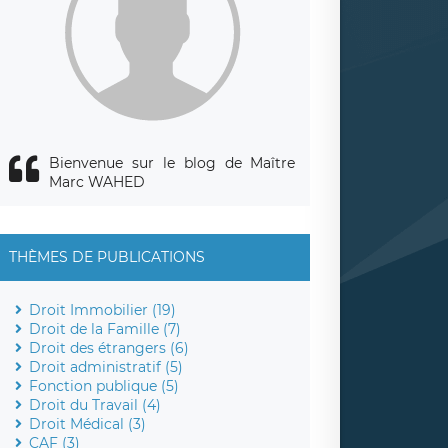
Bienvenue sur le blog de Maître
Marc WAHED
THÈMES DE PUBLICATIONS
Droit Immobilier (19)
Droit de la Famille (7)
Droit des étrangers (6)
Droit administratif (5)
Fonction publique (5)
Droit du Travail (4)
Droit Médical (3)
CAF (3)