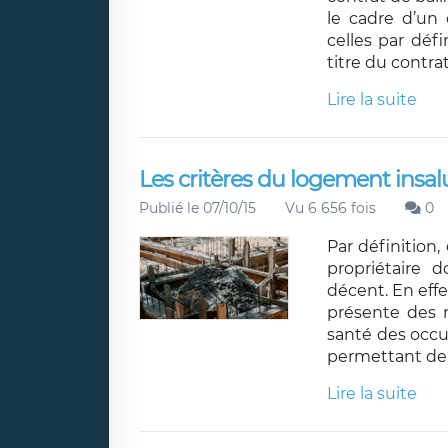
le cadre d’un 
celles par défi
titre du contrat
Lire la suite
Les critères du logement insal
Publié le 07/10/15
Vu 6 656 fois
0
Par définition, 
propriétaire 
décent. En eff
présente des r
santé des occ
permettant de 
Lire la suite