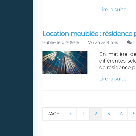
Lire la suite
Location meublée : résidence 
Publié le 02/09/15
Vu 24 349 fois
1
En matière de
différentes sel
de résidence p
Lire la suite
PAGE
<
1
2
3
4
5