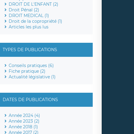
DROIT DE L'ENFANT (2)
Droit Pénal (2)
DROIT MEDICAL (1)
Droit de la copropriété (1)
Articles les plus lus
TYPES DE PUBLICATIONS
Conseils pratiques (6)
Fiche pratique (2)
Actualité législative (1)
DATES DE PUBLICATIONS
Année 2024 (4)
Année 2023 (2)
Année 2018 (1)
Année 2017 (2)