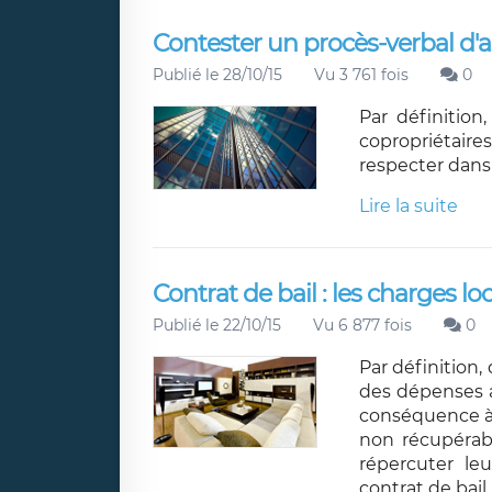
Contester un procès-verbal d'
Publié le 28/10/15
Vu 3 761 fois
0
Par définition
copropriétaires
respecter dans
Lire la suite
Contrat de bail : les charges l
Publié le 22/10/15
Vu 6 877 fois
0
Par définition,
des dépenses a
conséquence à 
non récupérab
répercuter leu
contrat de bai