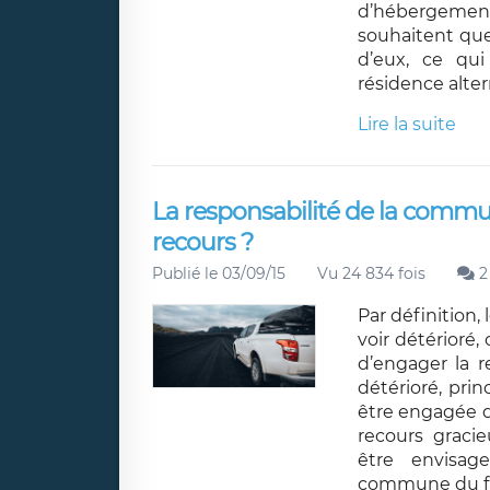
d’hébergement 
souhaitent que
d’eux, ce qui
résidence alter
Lire la suite
La responsabilité de la commune
recours ?
Publié le 03/09/15
Vu 24 834 fois
2
Par définition,
voir détérioré
d’engager la r
détérioré, pri
être engagée du
recours graci
être envisag
commune du fait