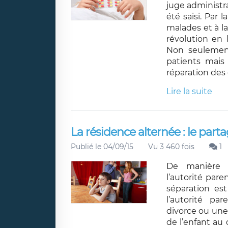
juge administra
été saisi. Par 
malades et à l
révolution en 
Non seulement
patients mais
réparation des 
Lire la suite
La résidence alternée : le part
Publié le 04/09/15
Vu 3 460 fois
1
De manière g
l’autorité pare
séparation es
l’autorité pa
divorce ou une
de l’enfant au 