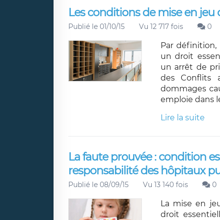
Les conditions de mise en jeu d
Publié le 01/10/15
Vu 12 717 fois
0
Par définition,
un droit essent
un arrêt de pr
des Conflits 
dommages causé
emploie dans le
Lire la suite
La faute prouvée : condition ess
responsabilité des hôpitaux pu
Publié le 08/09/15
Vu 13 140 fois
0
La mise en jeu
droit essentie