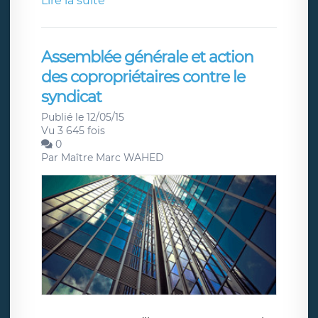
Lire la suite
Assemblée générale et action
des copropriétaires contre le
syndicat
Publié le 12/05/15
Vu 3 645 fois
0
Par
Maître Marc WAHED