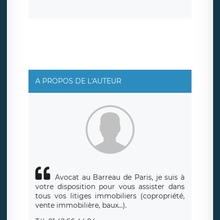
la suppression de vos données et retirer votre
consentement à tout moment. Vous disposez également
d’un droit d’accès, de rectification ou de limitation du
traitement relatif à vos données à caractère personnel,
ainsi que d’un droit à la portabilité de vos données. Vous
pouvez exercer ces droits auprès du délégué à la
protection des données de LÉGAVOX qui exerce au siège
social de LÉGAVOX et est joignable à l’adresse mail
suivante : donneespersonnelles@legavox.fr. Le
responsable de traitement est la société LÉGAVOX, sis 9
rue Léopold Sédar Senghor, joignable à l’adresse mail :
responsabledetraitement@legavox.fr. Vous avez
A PROPOS DE L'AUTEUR
également le droit d’introduire une réclamation auprès
d’une autorité de contrôle.
Avocat au Barreau de Paris, je suis à
votre disposition pour vous assister dans
tous vos litiges immobiliers (copropriété,
vente immobilière, baux...).