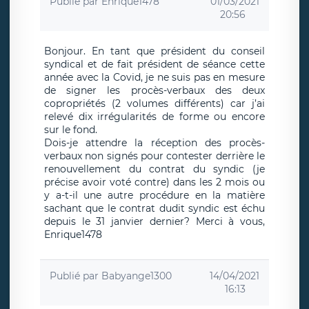
Publié par
Enrique1478
01/03/2021
20:56
Bonjour. En tant que président du conseil
syndical et de fait président de séance cette
année avec la Covid, je ne suis pas en mesure
de signer les procès-verbaux des deux
copropriétés (2 volumes différents) car j’ai
relevé dix irrégularités de forme ou encore
sur le fond.
Dois-je attendre la réception des procès-
verbaux non signés pour contester derrière le
renouvellement du contrat du syndic (je
précise avoir voté contre) dans les 2 mois ou
y a-t-il une autre procédure en la matière
sachant que le contrat dudit syndic est échu
depuis le 31 janvier dernier? Merci à vous,
Enrique1478
Publié par
Babyange1300
14/04/2021
16:13