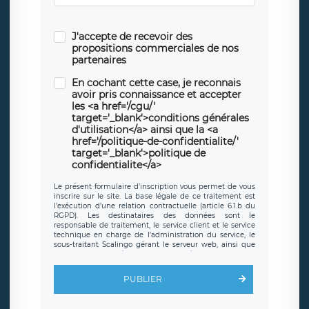
J'accepte de recevoir des
propositions commerciales de nos
partenaires
En cochant cette case, je reconnais
avoir pris connaissance et accepter
les <a href='/cgu/'
target='_blank'>conditions générales
d'utilisation</a> ainsi que la <a
href='/politique-de-confidentialite/'
target='_blank'>politique de
confidentialite</a>
Le présent formulaire d’inscription vous permet de vous
inscrire sur le site. La base légale de ce traitement est
l’exécution d’une relation contractuelle (article 6.1.b du
RGPD). Les destinataires des données sont le
responsable de traitement, le service client et le service
technique en charge de l’administration du service, le
sous-traitant Scalingo gérant le serveur web, ainsi que
toute personne légalement autorisée. Le formulaire
d’inscription est hébergé sur un serveur hébergé par
Scalingo, basé en France et offrant des
clauses de
PUBLIER
protection conformes au RGPD
. Les données collectées
sont conservées jusqu’à ce que l’Internaute en sollicite la
suppression, étant entendu que vous pouvez demander