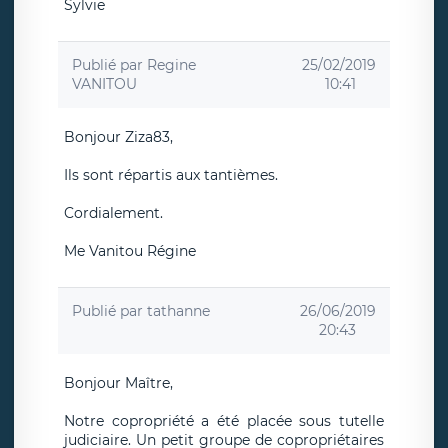
Sylvie
Publié par
Regine
25/02/2019
VANITOU
10:41
Bonjour Ziza83,
Ils sont répartis aux tantièmes.
Cordialement.
Me Vanitou Régine
Publié par
tathanne
26/06/2019
20:43
Bonjour Maître,
Notre copropriété a été placée sous tutelle
judiciaire. Un petit groupe de copropriétaires