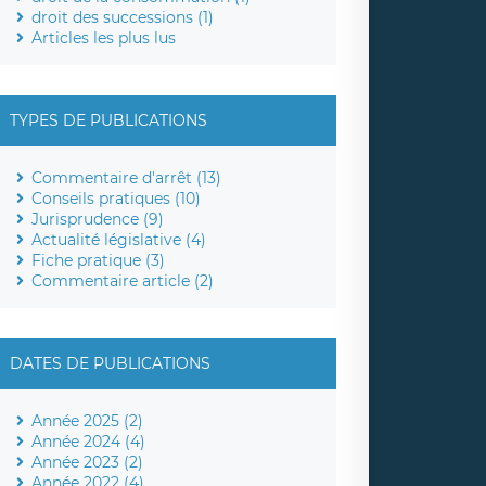
droit des successions (1)
Articles les plus lus
TYPES DE PUBLICATIONS
Commentaire d'arrêt (13)
Conseils pratiques (10)
Jurisprudence (9)
Actualité législative (4)
Fiche pratique (3)
Commentaire article (2)
DATES DE PUBLICATIONS
Année 2025 (2)
Année 2024 (4)
Année 2023 (2)
Année 2022 (4)