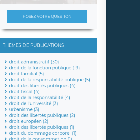
POSEZ VOTRE QUESTION
THÈMES DE PUBLICATIONS
droit administratif (30)
droit de la fonction publique (19)
droit familial (5)
droit de la responsabilité publique (5)
droit des libertés publiques (4)
droit fiscal (4)
droit de la responsabilité (4)
droit de l'université (3)
urbanisme (3)
droit des libertés publiques (2)
droit européen (2)
droit des libertés publiques (1)
droit du dommage corporel (1)
droit de la consommation (1)