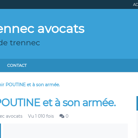
AD
ennec avocats
de trennec
CONTACT
ir POUTINE et à son armée.
OUTINE et à son armée.
ec avocats
Vu 1 010 fois
0