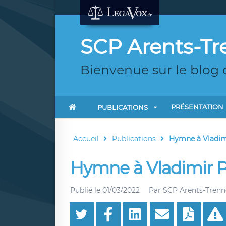
SCP Arents-Tr
Bienvenue sur le blog 
PRÉSENTATION
PUBLICATIONS
Accueil
Publications
Hymne à Vladim
Hymne à Vladimir P
Publié le
01/03/2022
Par
SCP Arents-Trenn