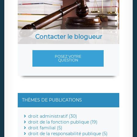
Contacter le blogueur
POSEZ VOTRE
QUESTION
THÈMES DE PUBLICATIONS
droit administratif (30)
droit de la fonction publique (19)
droit familial (5)
droit de la responsabilité publique (5)