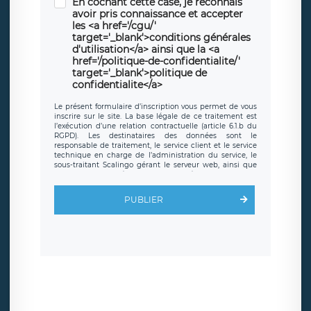
En cochant cette case, je reconnais
avoir pris connaissance et accepter
les <a href='/cgu/'
target='_blank'>conditions générales
d'utilisation</a> ainsi que la <a
href='/politique-de-confidentialite/'
target='_blank'>politique de
confidentialite</a>
Le présent formulaire d’inscription vous permet de vous
inscrire sur le site. La base légale de ce traitement est
l’exécution d’une relation contractuelle (article 6.1.b du
RGPD). Les destinataires des données sont le
responsable de traitement, le service client et le service
technique en charge de l’administration du service, le
sous-traitant Scalingo gérant le serveur web, ainsi que
toute personne légalement autorisée. Le formulaire
d’inscription est hébergé sur un serveur hébergé par
Scalingo, basé en France et offrant des
clauses de
PUBLIER
protection conformes au RGPD
. Les données collectées
sont conservées jusqu’à ce que l’Internaute en sollicite la
suppression, étant entendu que vous pouvez demander
la suppression de vos données et retirer votre
consentement à tout moment. Vous disposez également
d’un droit d’accès, de rectification ou de limitation du
traitement relatif à vos données à caractère personnel,
ainsi que d’un droit à la portabilité de vos données. Vous
pouvez exercer ces droits auprès du délégué à la
protection des données de LÉGAVOX qui exerce au siège
social de LÉGAVOX et est joignable à l’adresse mail
suivante : donneespersonnelles@legavox.fr. Le