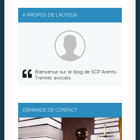
responsable de traitement est la société LÉGAVOX, sis 9
rue Léopold Sédar Senghor, joignable à l’adresse mail :
responsabledetraitement@legavox.fr. Vous avez
A PROPOS DE L'AUTEUR
également le droit d’introduire une réclamation auprès
d’une autorité de contrôle.
Bienvenue sur le blog de SCP Arents-
Trennec avocats
DEMANDE DE CONTACT