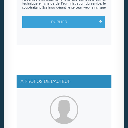
technique en charge de l’administration du service, le
sous-traitant Scalingo gérant le serveur web, ainsi que
toute personne légalement autorisée. Le formulaire
d’inscription est hébergé sur un serveur hébergé par
Scalingo, basé en France et offrant des
clauses de
PUBLIER
protection conformes au RGPD
. Les données collectées
sont conservées jusqu’à ce que l’Internaute en sollicite la
suppression, étant entendu que vous pouvez demander
la suppression de vos données et retirer votre
consentement à tout moment. Vous disposez également
d’un droit d’accès, de rectification ou de limitation du
traitement relatif à vos données à caractère personnel,
ainsi que d’un droit à la portabilité de vos données. Vous
pouvez exercer ces droits auprès du délégué à la
protection des données de LÉGAVOX qui exerce au siège
social de LÉGAVOX et est joignable à l’adresse mail
suivante : donneespersonnelles@legavox.fr. Le
responsable de traitement est la société LÉGAVOX, sis 9
rue Léopold Sédar Senghor, joignable à l’adresse mail :
responsabledetraitement@legavox.fr. Vous avez
A PROPOS DE L'AUTEUR
également le droit d’introduire une réclamation auprès
d’une autorité de contrôle.