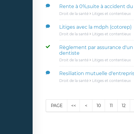
Rente à 0%,suite à accident du 
Droit de la santé
Litiges et contentieux
Litiges avec la mdph (cotorep)
Droit de la santé
Litiges et contentieux
Règlement par assurance d'un l
dentiste
Droit de la santé
Litiges et contentieux
Resiliation mutuelle d'entrepri
Droit de la santé
Litiges et contentieux
PAGE
<<
<
10
11
12