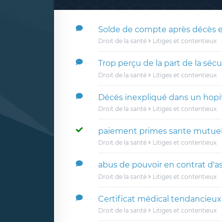
Solde de compte après décès
Droit de la santé
Litiges et contentieux
Trop perçu de la part de la sécu
Droit de la santé
Litiges et contentieux
Décés inexpliqué dans un hopi
Droit de la santé
Litiges et contentieux
paiement primes sante mutuel
Droit de la santé
Litiges et contentieux
abus de pouvoir en contrat d'a
Droit de la santé
Litiges et contentieux
Certificat médical tendancieux
Droit de la santé
Litiges et contentieux