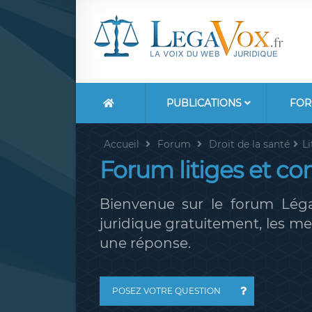
PUBLICATIONS
FOR
Accueil
Forum
Droit de la santé
Li
Forum litiges et co
Bienvenue sur le forum Léga
juridique gratuitement, les 
une réponse.
POSEZ VOTRE QUESTION