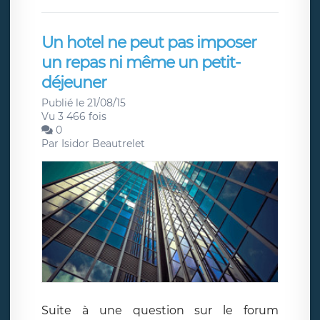
Un hotel ne peut pas imposer
un repas ni même un petit-
déjeuner
Publié le 21/08/15
Vu 3 466 fois
0
Par
Isidor Beautrelet
Suite à une question sur le forum