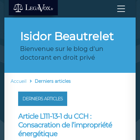
Isidor Beautrelet
Bienvenue sur le blog d'un
doctorant en droit privé
Accueil
Derniers articles
DERNIERS ARTICLES
Article L111-13-1 du CCH :
Consacration de l’impropriété
énergétique