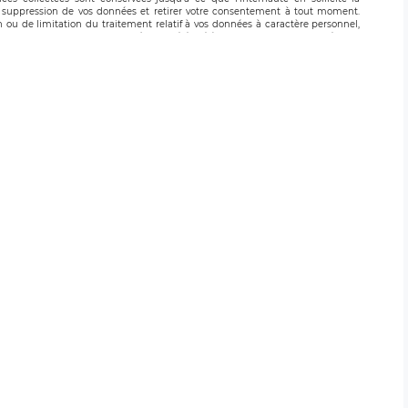
suppression de vos données et retirer votre consentement à tout moment.
n ou de limitation du traitement relatif à vos données à caractère personnel,
 pouvez exercer ces droits auprès du délégué à la protection des données de
oignable à l’adresse mail suivante : donneespersonnelles@legavox.fr. Le
, sis 9 rue Léopold Sédar Senghor, joignable à l’adresse mail :
droit d’introduire une réclamation auprès d’une autorité de contrôle.