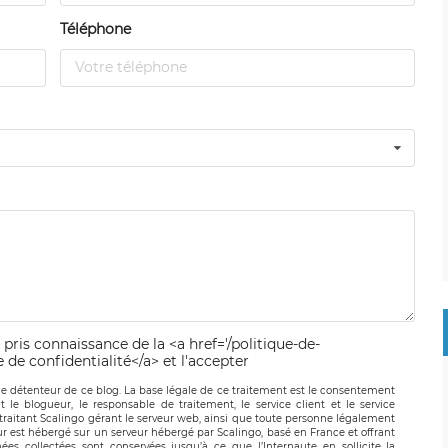
Téléphone
 pris connaissance de la <a href='/politique-de-
e de confidentialité</a> et l'accepter
le détenteur de ce blog. La base légale de ce traitement est le consentement
t le blogueur, le responsable de traitement, le service client et le service
-traitant Scalingo gérant le serveur web, ainsi que toute personne légalement
ur est hébergé sur un serveur hébergé par Scalingo, basé en France et offrant
ées collectées sont conservées jusqu’à ce que l’Internaute en sollicite la