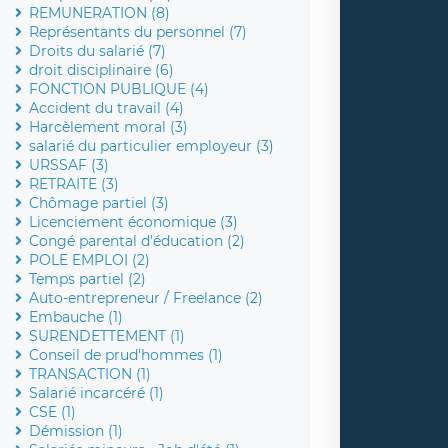
REMUNERATION (8)
Représentants du personnel (7)
Droits du salarié (7)
droit disciplinaire (6)
FONCTION PUBLIQUE (4)
Accident du travail (4)
Harcèlement moral (3)
salarié du particulier employeur (3)
URSSAF (3)
RETRAITE (3)
Chômage partiel (3)
Licenciement économique (3)
Congé parental d'éducation (2)
POLE EMPLOI (2)
Temps partiel (2)
Auto-entrepreneur / Freelance (2)
Embauche (1)
SURENDETTEMENT (1)
Conseil de prud'hommes (1)
TRANSACTION (1)
Salarié incarcéré (1)
CSE (1)
Démission (1)