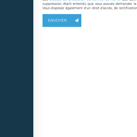
suppression, étant entendu que vous pouvez demander la 
Vous disposez également d’un droit d’accès, de rectificatio
ainsi que d’un droit à la portabilité de vos données. Vous
LÉGAVOX qui exerce au siège social de LÉGAVOX et est j
ENVOYER
responsable de traitement est la société LÉGAVOX
responsabledetraitement@legavox.fr. Vous avez également le 