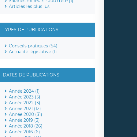
Salariés mineurs - Job d'été (1)
Articles les plus lus
TYPES DE PUBLICATIONS
Conseils pratiques (54)
Actualité législative (1)
DATES DE PUBLICATIONS
Année 2024 (1)
Année 2023 (5)
Année 2022 (3)
Année 2021 (12)
Année 2020 (31)
Année 2019 (3)
Année 2018 (26)
Année 2016 (6)