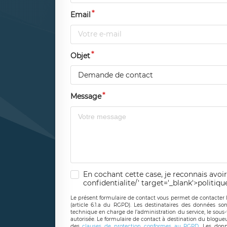
Email
Objet
Demande de contact
Message
En cochant cette case, je reconnais avoir
confidentialite/' target='_blank'>politiqu
Le présent formulaire de contact vous permet de contacter 
(article 6.1.a du RGPD). Les destinataires des données son
technique en charge de l’administration du service, le sous
autorisée. Le formulaire de contact à destination du blogue
des
clauses de protection conformes au RGPD
. Les donn