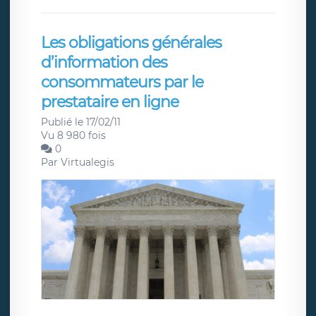
Les obligations générales
d’information des
consommateurs par le
prestataire en ligne
Publié le 17/02/11
Vu 8 980 fois
0
Par
Virtualegis