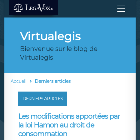
Virtualegis
Bienvenue sur le blog de
Virtualegis
Accueil
Derniers articles
DERNIERS ARTICLES
Les modifications apportées par
la loi Hamon au droit de
consommation