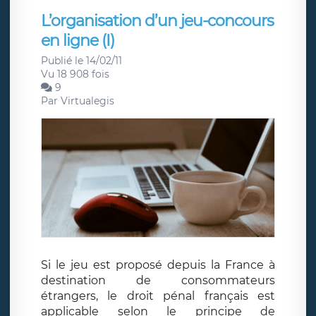
L’organisation d’un jeu-concours
en ligne (I)
Publié le 14/02/11
Vu 18 908 fois
9
Par
Virtualegis
Si le jeu est proposé depuis la France à
destination de consommateurs
étrangers, le droit pénal français est
applicable selon le principe de