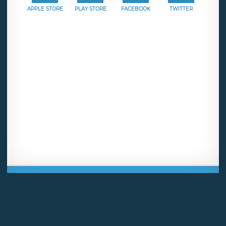
APPLE STORE
PLAY STORE
FACEBOOK
TWITTER
Mentions légales
CGU
Politique de confidentialité
Android
Iphone