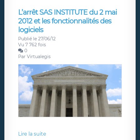
L’arrêt SAS INSTITUTE du 2 mai
2012 et les fonctionnalités des
logiciels
Publié le 27/06/12
Vu 7 762 fois
0
Par
Virtualegis
Lire la suite