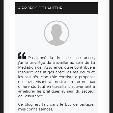
rue Léopold Sédar Senghor, joignable à l’adresse mail :
responsabledetraitement@legavox.fr. Vous avez
A PROPOS DE L'AUTEUR
également le droit d’introduire une réclamation auprès
d’une autorité de contrôle.
Passionné du droit des assurances,
j'ai le privilège de travailler au sein de La
Médiation de l'Assurance, où je contribue à
résoudre des litiges entre les assureurs et
les assurés. Mon rôle consiste à proposer
des avis visant à mettre un terme aux
différends, tout en travaillant activement à
améliorer les pratiques au sein du secteur
de l'assurance.
Ce blog est fait dans le but de partager
mes connaissances.