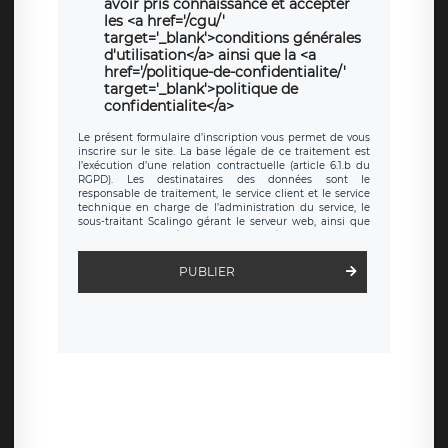
avoir pris connaissance et accepter
les <a href='/cgu/'
target='_blank'>conditions générales
d'utilisation</a> ainsi que la <a
href='/politique-de-confidentialite/'
target='_blank'>politique de
confidentialite</a>
Le présent formulaire d’inscription vous permet de vous
inscrire sur le site. La base légale de ce traitement est
l’exécution d’une relation contractuelle (article 6.1.b du
RGPD). Les destinataires des données sont le
responsable de traitement, le service client et le service
technique en charge de l’administration du service, le
sous-traitant Scalingo gérant le serveur web, ainsi que
toute personne légalement autorisée. Le formulaire
d’inscription est hébergé sur un serveur hébergé par
Scalingo, basé en France et offrant des
clauses de
PUBLIER
protection conformes au RGPD
. Les données collectées
sont conservées jusqu’à ce que l’Internaute en sollicite la
suppression, étant entendu que vous pouvez demander
la suppression de vos données et retirer votre
consentement à tout moment. Vous disposez également
d’un droit d’accès, de rectification ou de limitation du
traitement relatif à vos données à caractère personnel,
ainsi que d’un droit à la portabilité de vos données. Vous
pouvez exercer ces droits auprès du délégué à la
protection des données de LÉGAVOX qui exerce au siège
social de LÉGAVOX et est joignable à l’adresse mail
suivante : donneespersonnelles@legavox.fr. Le
responsable de traitement est la société LÉGAVOX, sis 9