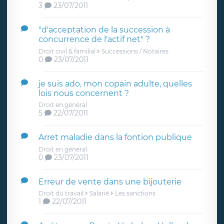
3
23/07/2011
"d'acceptation de la succession à
concurrence de l'actif net" ?
Droit civil & familial
Successions / Notaires
0
23/07/2011
je suis ado, mon copain adulte, quelles
lois nous concernent ?
Droit en général
5
22/07/2011
Arret maladie dans la fontion publique
Droit en général
0
23/07/2011
Erreur de vente dans une bijouterie
Droit du travail
Salarié
Les sanctions
1
22/07/2011