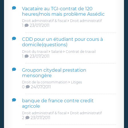
Vacataire au TGI-contrat de 120
heures/mois mais problème Assédic
Droit administratif & fiscal
Droit administratif
1
23/07/2011
CDD pour un étudiant pour cours à
domicile(questions)
Droit du travail
Salarié
Contrat de travail
1
23/07/2011
Groupon citydeal prestation
mensongère
Droit de la consommation
Litiges
0
24/07/2011
banque de france contre credit
agricole
Droit administratif & fiscal
Droit administratif
2
23/07/2011