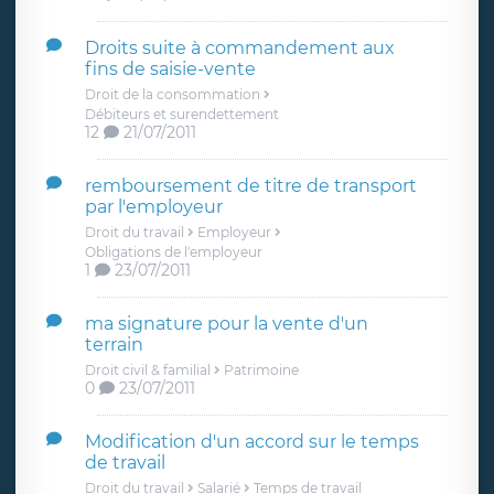
Droits suite à commandement aux
fins de saisie-vente
Droit de la consommation
Débiteurs et surendettement
12
21/07/2011
remboursement de titre de transport
par l'employeur
Droit du travail
Employeur
Obligations de l'employeur
1
23/07/2011
ma signature pour la vente d'un
terrain
Droit civil & familial
Patrimoine
0
23/07/2011
Modification d'un accord sur le temps
de travail
Droit du travail
Salarié
Temps de travail