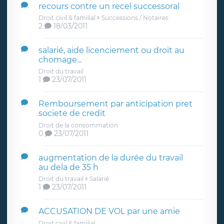
recours contre un recel successoral
Droit civil & familial
Successions / Notaires
2
18/03/2011
salarié, aide licenciement ou droit au
chomage...
Droit du travail
1
23/07/2011
Remboursement par anticipation pret
societe de credit
Droit de la consommation
0
23/07/2011
augmentation de la durée du travail
au dela de 35 h
Droit du travail
Salarié
1
23/07/2011
ACCUSATION DE VOL par une amie
Droit civil & familial