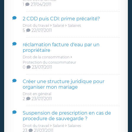
1
27/04/2011
2 CDD puis CDI: prime précarité?
Droit du travail
Salarié
Salaires
5
22/07/2011
réclamation facture d'eau par un
propriétaire
Droit de la consommation
Protection du consommateur
0
23/07/2011
Créer une structure juridique pour
organiser mon mariage
Droit en général
2
23/07/2011
Suspension de prescription en cas de
procedure de sauvegarde ?
Droit du travail
Salarié
Salaires
23
21/07/2011