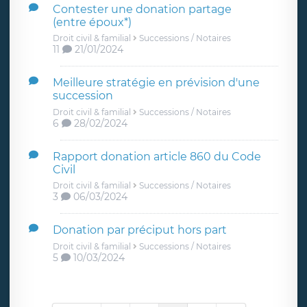
Contester une donation partage
(entre époux*)
Droit civil & familial
Successions / Notaires
11
21/01/2024
Meilleure stratégie en prévision d'une
succession
Droit civil & familial
Successions / Notaires
6
28/02/2024
Rapport donation article 860 du Code
Civil
Droit civil & familial
Successions / Notaires
3
06/03/2024
Donation par préciput hors part
Droit civil & familial
Successions / Notaires
5
10/03/2024