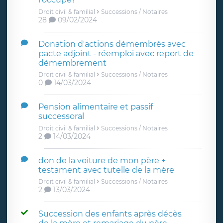
Droit civil & familial
Successions / Notaires
28
09/02/2024
Donation d'actions démembrés avec
pacte adjoint - réemploi avec report de
démembrement
Droit civil & familial
Successions / Notaires
0
14/03/2024
Pension alimentaire et passif
successoral
Droit civil & familial
Successions / Notaires
2
14/03/2024
don de la voiture de mon père +
testament avec tutelle de la mère
Droit civil & familial
Successions / Notaires
2
13/03/2024
Succession des enfants après décès