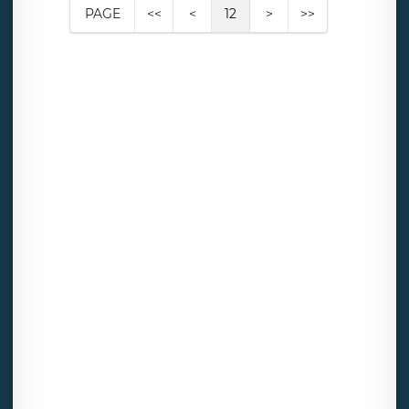
PAGE
<<
<
12
>
>>