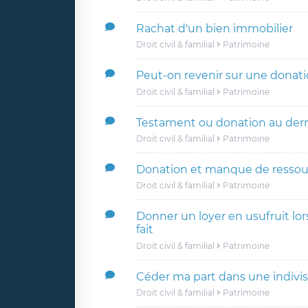
Rachat d'un bien immobilier
Droit civil & familial
Patrimoine
Peut-on revenir sur une donat
Droit civil & familial
Patrimoine
Testament ou donation au dern
Droit civil & familial
Patrimoine
Donation et manque de ressou
Droit civil & familial
Patrimoine
Donner un loyer en usufruit lor
fait
Droit civil & familial
Patrimoine
Céder ma part dans une indivis
Droit civil & familial
Patrimoine