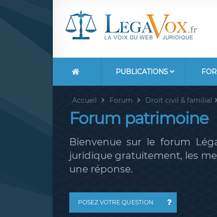
PUBLICATIONS
FOR
Accueil
Forum
Droit civil & familial
Forum patrimoine
Bienvenue sur le forum Léga
juridique gratuitement, les 
une réponse.
POSEZ VOTRE QUESTION