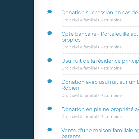
Donation succession en cas de
Droit civil & familial
Patrimoine
Cpte bancaire - Portefeuille acti
propres
Droit civil & familial
Patrimoine
Usufruit de la résidence princi
Droit civil & familial
Patrimoine
Donation avec usufruit sur un 
Robien
Droit civil & familial
Patrimoine
Donation en pleine propriété a
Droit civil & familial
Patrimoine
Vente d'une maison familiale a
parents