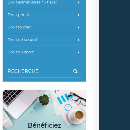
Droit administratif & fiscal
Droit pénal
Droit routier
Droit de la santé
Droit du sport
Bénéficiez