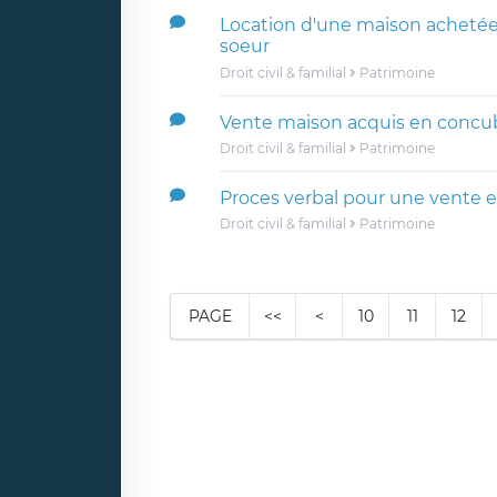
Location d'une maison achetée 
soeur
Droit civil & familial
Patrimoine
Vente maison acquis en concu
Droit civil & familial
Patrimoine
Proces verbal pour une vente e
Droit civil & familial
Patrimoine
PAGE
<<
<
10
11
12