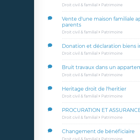
Droit civil & familial
Patrimoine
Vente d'une maison familiale a
parents
Droit civil & familial
Patrimoine
Donation et déclaration biens 
Droit civil & familial
Patrimoine
Bruit travaux dans un appart
Droit civil & familial
Patrimoine
Heritage droit de l'heritier
Droit civil & familial
Patrimoine
PROCURATION ET ASSURANCE
Droit civil & familial
Patrimoine
Changement de bénéficiaire
Droit civil & familial
Patrimoine