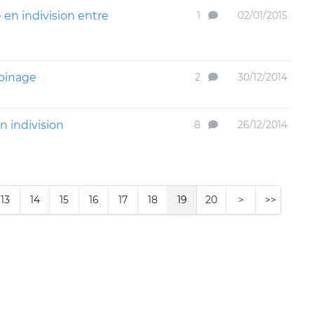
en indivision entre
1
02/01/2015
binage
2
30/12/2014
n indivision
8
26/12/2014
13
14
15
16
17
18
19
20
>
>>