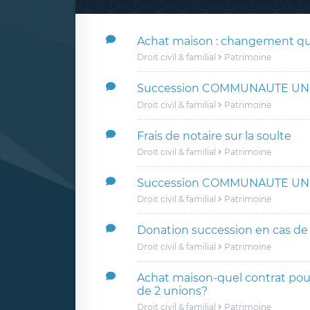
Achat maison : changement qu
Droit civil & familial
Patrimoine
Succession COMMUNAUTE UN
Droit civil & familial
Patrimoine
Frais de notaire sur la soulte
Droit civil & familial
Patrimoine
Succession COMMUNAUTE UN
Droit civil & familial
Patrimoine
Donation succession en cas de
Droit civil & familial
Patrimoine
Achat maison-quel contrat pou
de 2 unions?
Droit civil & familial
Patrimoine