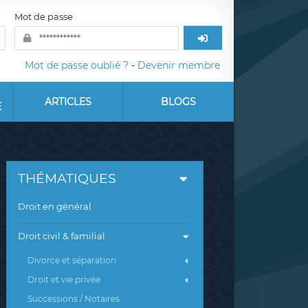
Mot de passe
Mot de passe oublié ?
-
Devenir membre
ARTICLES
BLOGS
E
THÉMATIQUES
Droit en général
Droit civil & familial
Divorce et séparation
Droit et vie privée
Successions / Notaires