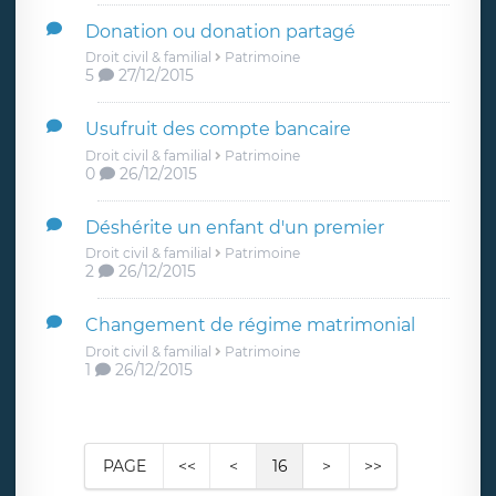
Donation ou donation partagé
Droit civil & familial
Patrimoine
5
27/12/2015
Usufruit des compte bancaire
Droit civil & familial
Patrimoine
0
26/12/2015
Déshérite un enfant d'un premier
Droit civil & familial
Patrimoine
2
26/12/2015
Changement de régime matrimonial
Droit civil & familial
Patrimoine
1
26/12/2015
PAGE
<<
<
16
>
>>