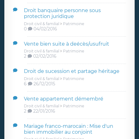
Droit banquaire personne sous
protection juridique
Droit civil & familial
Patrimoine
0
04/02/2016
Vente bien suite à deécès/usufruit
Droit civil & familial
Patrimoine
2
02/02/2016
Droit de sucession et partage héritage
Droit civil & familial
Patrimoine
6
26/12/2015
Vente appartement démembré
Droit civil & familial
Patrimoine
2
22/01/2016
Mariage franco-marocain : Mise d'un
bien immobilier au conjoint