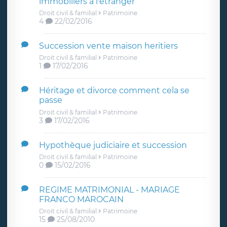
immobiliers a l'etranger
Droit civil & familial
Patrimoine
4
22/02/2016
Succession vente maison heritiers
Droit civil & familial
Patrimoine
1
17/02/2016
Héritage et divorce comment cela se
passe
Droit civil & familial
Patrimoine
3
17/02/2016
Hypothèque judiciaire et succession
Droit civil & familial
Patrimoine
0
15/02/2016
REGIME MATRIMONIAL - MARIAGE
FRANCO MAROCAIN
Droit civil & familial
Patrimoine
15
25/08/2010