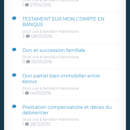
Droit civil & familial
Patrimoine
1
27/04/2015
TESTAMENT SUR MON COMPTE EN
BANQUE
Droit civil & familial
Patrimoine
3
08/01/2016
Don et succession familiale
Droit civil & familial
Patrimoine
0
05/01/2016
Don partiel bien immobilier entre
époux
Droit civil & familial
Patrimoine
1
04/01/2016
Prestation compensatoire et déces du
débirentier
Droit civil & familial
Patrimoine
1
28/12/2015