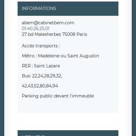
INFORMATIONS
abem@cabinetbem.com
01.40.26.25.01
27 bd Malesherbes 75008 Paris
Accès transports :
Métro : Madeleine ou Saint Augustin
RER : Saint Lazare
Bus: 22,24,28,29,32,
42,43,52,80,84,94
Parking public devant l'immeuble