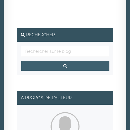
traitement relatif à vos données à caractère personnel,
ainsi que d’un droit à la portabilité de vos données. Vous
pouvez exercer ces droits auprès du délégué à la
protection des données de LÉGAVOX qui exerce au siège
social de LÉGAVOX et est joignable à l’adresse mail
suivante : donneespersonnelles@legavox.fr. Le
responsable de traitement est la société LÉGAVOX, sis 9
rue Léopold Sédar Senghor, joignable à l’adresse mail :
responsabledetraitement@legavox.fr. Vous avez
RECHERCHER
également le droit d’introduire une réclamation auprès
d’une autorité de contrôle.
A PROPOS DE L'AUTEUR