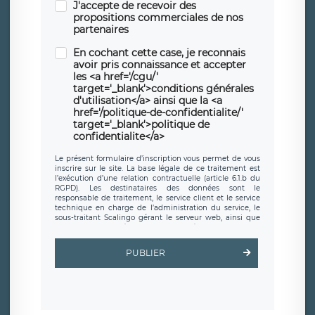
J'accepte de recevoir des
propositions commerciales de nos
partenaires
En cochant cette case, je reconnais
avoir pris connaissance et accepter
les <a href='/cgu/'
target='_blank'>conditions générales
d'utilisation</a> ainsi que la <a
href='/politique-de-confidentialite/'
target='_blank'>politique de
confidentialite</a>
Le présent formulaire d’inscription vous permet de vous
inscrire sur le site. La base légale de ce traitement est
l’exécution d’une relation contractuelle (article 6.1.b du
RGPD). Les destinataires des données sont le
responsable de traitement, le service client et le service
technique en charge de l’administration du service, le
sous-traitant Scalingo gérant le serveur web, ainsi que
toute personne légalement autorisée. Le formulaire
d’inscription est hébergé sur un serveur hébergé par
Scalingo, basé en France et offrant des
clauses de
PUBLIER
protection conformes au RGPD
. Les données collectées
sont conservées jusqu’à ce que l’Internaute en sollicite la
suppression, étant entendu que vous pouvez demander
la suppression de vos données et retirer votre
consentement à tout moment. Vous disposez également
d’un droit d’accès, de rectification ou de limitation du