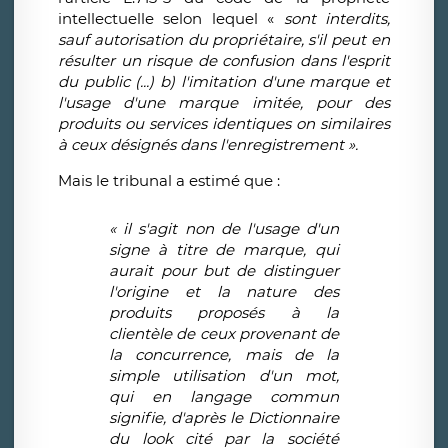
intellectuelle selon lequel «
sont interdits,
sauf autorisation du propri
é
taire, s'il peut en
r
é
sulter un risque de confusion dans l'esprit
du public (...) b) l'imitation d'une marque et
l'usage d'une marque imit
é
e, pour des
produits ou services identiques on similaires
à
ceux d
é
sign
é
s dans l'enregistrement
»
.
Mais le tribunal a estimé que :
«
il s'agit non de l'usage d'un
signe
à
titre de marque, qui
aurait pour but de distinguer
l'origine et la nature des
produits propos
é
s
à
la
client
è
le de ceux provenant de
la concurrence, mais de la
simple utilisation d'un mot,
qui en langage commun
signifie, d'apr
è
s le Dictionnaire
du look cit
é
par la soci
é
t
é