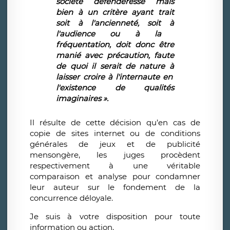
soci
é
t
é
d
é
fenderesse mais
bien
à
un crit
è
re ayant trait
soit
à
l'anciennet
é
, soit
à
l'audience ou
à
la
fr
é
quentation, doit donc
ê
tre
mani
é
avec pr
é
caution, faute
de quoi il serait de nature
à
laisser croire
à
l'internaute en
l'existence de qualit
é
s
imaginaires
»
.
Il résulte de cette décision qu’en cas de
copie de sites internet ou de conditions
générales de jeux et de publicité
mensongère, les juges procèdent
respectivement à une véritable
comparaison et analyse pour condamner
leur auteur sur le fondement de la
concurrence déloyale.
Je suis à votre disposition pour toute
information ou action.