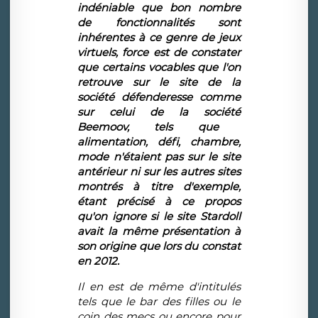
ind
é
niable que bon nombre
de fonctionnalit
é
s sont
inh
é
rentes
à
ce genre de jeux
virtuels, force est de constater
que certains vocables que l'on
retrouve sur le site de la
soci
é
t
é
d
é
fenderesse comme
sur celui de la soci
é
t
é
Beemoov, tels que
alimentation, d
é
fi, chambre,
mode n'
é
taient pas sur le site
ant
é
rieur ni sur les autres sites
montr
é
s
à
titre d'exemple,
é
tant pr
é
cis
é
à
ce propos
qu'on ignore si le site Stardoll
avait la m
ê
me pr
é
sentation
à
son origine que lors du constat
en 2012.
Il en est de m
ê
me d'intitul
é
s
tels que le bar des filles ou le
coin des mecs ou encore pour