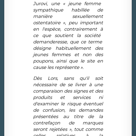
Jurovi, une
«
jeune femme
sympathique habill
é
e de
mani
è
re sexuellement
ostentatoire
»
, peu important
en l'esp
è
ce, contrairement
à
ce que soutient la soci
é
t
é
demanderesse, que ce terme
d
é
signe habituellement des
jeunes femmes et non des
poupons, ainsi que le site en
cause les repr
é
sente
»
.
D
è
s Lors, sans qu'il soit
n
é
cessaire de se livrer
à
une
comparaison des signes et des
produits et services ni
d'examiner le risque
é
ventuel
de confusion, les demandes
pr
é
sent
é
es au titre de la
contrefa
ç
on de marques
seront rejet
é
es
», tout comme
celles relatives à la