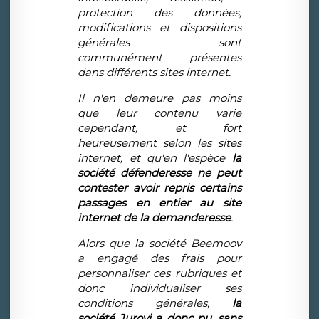
protection des donn
é
es,
modifications et dispositions
g
é
n
é
rales sont
commun
é
ment pr
é
sentes
dans diff
é
rents sites internet.
Il n'en demeure pas moins
que leur contenu varie
cependant, et fort
heureusement selon les sites
internet, et qu'en l'esp
è
ce
la
soci
é
t
é
d
é
fenderesse ne peut
contester avoir repris certains
passages en entier au site
internet de la demanderesse
.
Alors que la soci
é
t
é
Beemoov
a engag
é
des frais pour
personnaliser ces rubriques et
donc individualiser ses
conditions g
é
n
é
rales,
la
soci
é
t
é
Jurovi a donc pu, sans