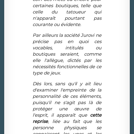
certaines boutiques, telle que
celle du tatoueur qui
n'appara
î
t pourtant pas
courante ou
é
vidente.
Par ailleurs la soci
é
t
é
Jurovi ne
pr
é
cise pas en quoi ces
vocables, intitul
é
s ou
boutiques seraient, comme
elle l'all
è
gue, dict
é
s par les
n
é
cessit
é
s fonctionnelles de ce
type de jeux.
D
è
s lors, sans qu'il y ait lieu
d'examiner l'empreinte de la
personnalit
é
de ces
é
l
é
ments,
puisqu'il ne s'agit pas l
à
de
prot
é
ger une
œ
uvre de
l'esprit, il appara
î
t que
cette
reprise
, li
é
e au fait que les
personne physiques se
connaissent les unes et les