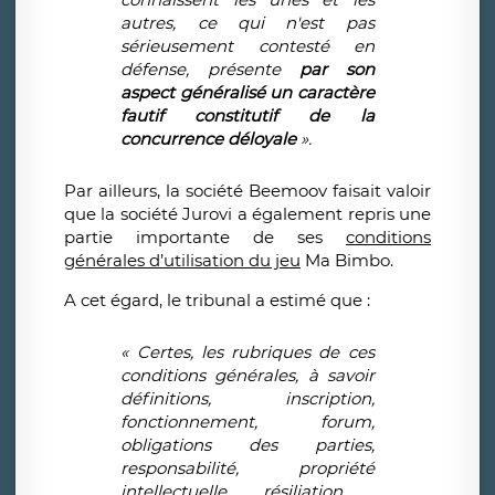
autres, ce qui n'est pas
s
é
rieusement contest
é
en
d
é
fense, pr
é
sente
par son
aspect g
é
n
é
ralis
é
un caract
è
re
fautif constitutif de la
concurrence d
é
loyale
».
Par ailleurs, la société Beemoov faisait valoir
que la société Jurovi a également repris une
partie importante de ses
conditions
générales d’utilisation du jeu
Ma Bimbo.
A cet égard, le tribunal a estimé que :
«
Certes, les rubriques de ces
conditions g
é
n
é
rales,
à
savoir
d
é
finitions, inscription,
fonctionnement, forum,
obligations des parties,
responsabilit
é
, propri
é
t
é
intellectuelle, r
é
siliation,