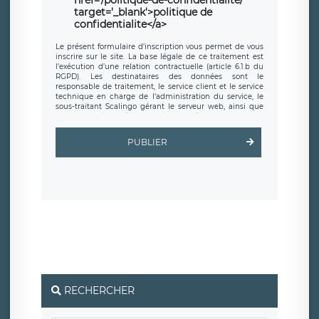
href='/politique-de-confidentialite/'
target='_blank'>politique de
confidentialite</a>
Le présent formulaire d’inscription vous permet de vous
inscrire sur le site. La base légale de ce traitement est
l’exécution d’une relation contractuelle (article 6.1.b du
RGPD). Les destinataires des données sont le
responsable de traitement, le service client et le service
technique en charge de l’administration du service, le
sous-traitant Scalingo gérant le serveur web, ainsi que
toute personne légalement autorisée. Le formulaire
d’inscription est hébergé sur un serveur hébergé par
Scalingo, basé en France et offrant des
clauses de
PUBLIER
protection conformes au RGPD
. Les données collectées
sont conservées jusqu’à ce que l’Internaute en sollicite la
suppression, étant entendu que vous pouvez demander
la suppression de vos données et retirer votre
consentement à tout moment. Vous disposez également
d’un droit d’accès, de rectification ou de limitation du
traitement relatif à vos données à caractère personnel,
ainsi que d’un droit à la portabilité de vos données. Vous
pouvez exercer ces droits auprès du délégué à la
protection des données de LÉGAVOX qui exerce au siège
social de LÉGAVOX et est joignable à l’adresse mail
suivante : donneespersonnelles@legavox.fr. Le
responsable de traitement est la société LÉGAVOX, sis 9
rue Léopold Sédar Senghor, joignable à l’adresse mail :
responsabledetraitement@legavox.fr. Vous avez
RECHERCHER
également le droit d’introduire une réclamation auprès
d’une autorité de contrôle.