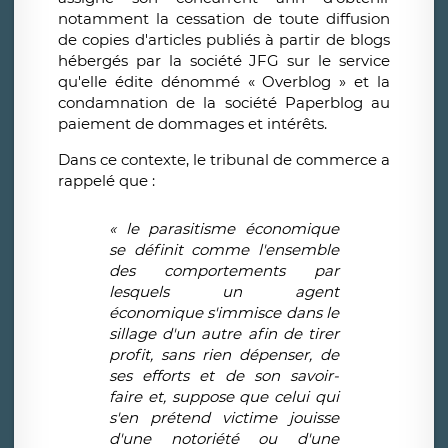
notamment la cessation de toute diffusion
de copies d'articles publiés à partir de blogs
hébergés par la société JFG sur le service
qu'elle édite dénommé « Overblog » et la
condamnation de la société Paperblog au
paiement de dommages et intérêts.
Dans ce contexte, le tribunal de commerce a
rappelé que :
«
le parasitisme
é
conomique
se d
é
finit comme l'ensemble
des comportements par
lesquels un agent
é
conomique s'immisce dans le
sillage d'un autre afin de tirer
profit, sans rien d
é
penser, de
ses efforts et de son savoir-
faire et, suppose que celui qui
s'en pr
é
tend victime jouisse
d'une notori
é
t
é
ou d'une