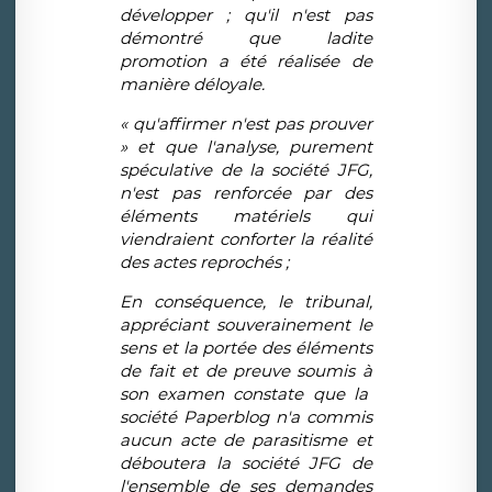
d
é
velopper ; qu'il n'est pas
d
é
montr
é
que ladite
promotion a
é
t
é
r
é
alis
é
e de
mani
è
re d
é
loyale.
«
qu'affirmer n'est pas prouver
»
et que l'analyse, purement
sp
é
culative de la soci
é
t
é
JFG,
n'est pas renforc
é
e par des
é
l
é
ments mat
é
riels qui
viendraient conforter la r
é
alit
é
des actes reproch
é
s ;
En cons
é
quence, le tribunal,
appr
é
ciant souverainement le
sens et la port
é
e des
é
l
é
ments
de fait et de preuve soumis
à
son examen constate que la
soci
é
t
é
Paperblog n'a commis
aucun acte de parasitisme et
d
é
boutera la soci
é
t
é
JFG de
l'ensemble de ses demandes