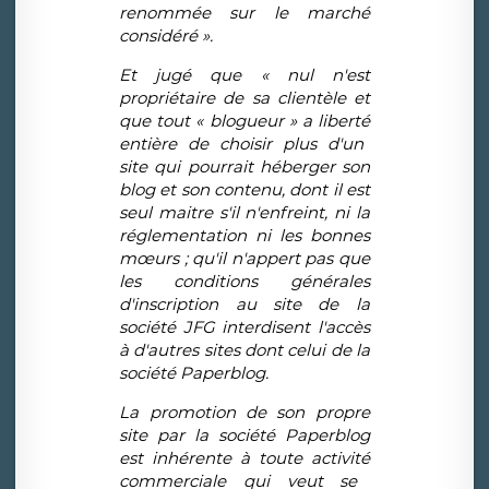
renomm
é
e sur le march
é
consid
é
r
é
»
.
Et jugé que
«
nul n'est
propri
é
taire de sa client
è
le et
que tout
«
blogueur
»
a libert
é
enti
è
re de choisir plus d'un
site qui pourrait h
é
berger son
blog et son contenu, dont il est
seul maitre s'il n'enfreint, ni la
r
é
glementation ni les bonnes
m
œ
urs ; qu'il n'appert pas que
les conditions g
é
n
é
rales
d'inscription au site de la
soci
é
t
é
JFG interdisent l'acc
è
s
à
d'autres sites dont celui de la
soci
é
t
é
Paperblog.
La promotion de son propre
site par la soci
é
t
é
Paperblog
est inh
é
rente
à
toute activit
é
commerciale qui veut se