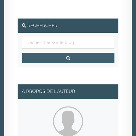
protection des données de LÉGAVOX qui exerce au siège
social de LÉGAVOX et est joignable à l’adresse mail
suivante : donneespersonnelles@legavox.fr. Le
responsable de traitement est la société LÉGAVOX, sis 9
rue Léopold Sédar Senghor, joignable à l’adresse mail :
responsabledetraitement@legavox.fr. Vous avez
RECHERCHER
également le droit d’introduire une réclamation auprès
d’une autorité de contrôle.
A PROPOS DE L'AUTEUR