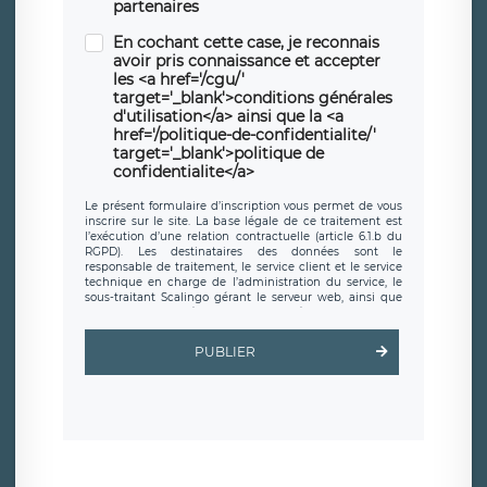
partenaires
En cochant cette case, je reconnais
avoir pris connaissance et accepter
les <a href='/cgu/'
target='_blank'>conditions générales
d'utilisation</a> ainsi que la <a
href='/politique-de-confidentialite/'
target='_blank'>politique de
confidentialite</a>
Le présent formulaire d’inscription vous permet de vous
inscrire sur le site. La base légale de ce traitement est
l’exécution d’une relation contractuelle (article 6.1.b du
RGPD). Les destinataires des données sont le
responsable de traitement, le service client et le service
technique en charge de l’administration du service, le
sous-traitant Scalingo gérant le serveur web, ainsi que
toute personne légalement autorisée. Le formulaire
d’inscription est hébergé sur un serveur hébergé par
Scalingo, basé en France et offrant des
clauses de
PUBLIER
protection conformes au RGPD
. Les données collectées
sont conservées jusqu’à ce que l’Internaute en sollicite la
suppression, étant entendu que vous pouvez demander
la suppression de vos données et retirer votre
consentement à tout moment. Vous disposez également
d’un droit d’accès, de rectification ou de limitation du
traitement relatif à vos données à caractère personnel,
ainsi que d’un droit à la portabilité de vos données. Vous
pouvez exercer ces droits auprès du délégué à la