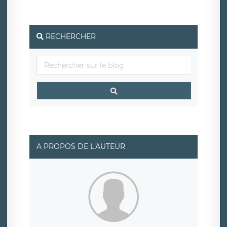
social de LÉGAVOX et est joignable à l’adresse mail
suivante : donneespersonnelles@legavox.fr. Le
responsable de traitement est la société LÉGAVOX, sis 9
rue Léopold Sédar Senghor, joignable à l’adresse mail :
responsabledetraitement@legavox.fr. Vous avez
RECHERCHER
également le droit d’introduire une réclamation auprès
d’une autorité de contrôle.
A PROPOS DE L'AUTEUR