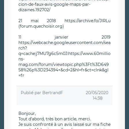
cion-de-faux-avis-google-maps-par-
dizaines.192702/
21 mai 2018 https://archive.fo/JlRLu
(forum.quechoisir.org)
11 janvier 2019
https://webcache.googleusercontent.com/sea
rch?
q=cache:j7MU7g6c5m0J:https://www.60millio
ns-
mag.com/forum/viewtopic.php%3Ft%3D649
58%26p%3D234394+&cd=2&hl=fr&ct=clnk&gl
=fr
Publié par
BertrandF
20/05/2020
14:38
Bonjour,
Tout d'abord, très bon article, merci.
Je suis confronté à un avis laissé sur ma fiche