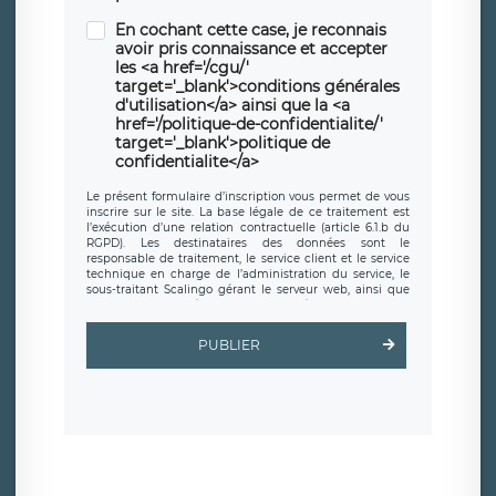
En cochant cette case, je reconnais
avoir pris connaissance et accepter
les <a href='/cgu/'
target='_blank'>conditions générales
d'utilisation</a> ainsi que la <a
href='/politique-de-confidentialite/'
target='_blank'>politique de
confidentialite</a>
Le présent formulaire d’inscription vous permet de vous
inscrire sur le site. La base légale de ce traitement est
l’exécution d’une relation contractuelle (article 6.1.b du
RGPD). Les destinataires des données sont le
responsable de traitement, le service client et le service
technique en charge de l’administration du service, le
sous-traitant Scalingo gérant le serveur web, ainsi que
toute personne légalement autorisée. Le formulaire
d’inscription est hébergé sur un serveur hébergé par
Scalingo, basé en France et offrant des
clauses de
PUBLIER
protection conformes au RGPD
. Les données collectées
sont conservées jusqu’à ce que l’Internaute en sollicite la
suppression, étant entendu que vous pouvez demander
la suppression de vos données et retirer votre
consentement à tout moment. Vous disposez également
d’un droit d’accès, de rectification ou de limitation du
traitement relatif à vos données à caractère personnel,
ainsi que d’un droit à la portabilité de vos données. Vous
pouvez exercer ces droits auprès du délégué à la
protection des données de LÉGAVOX qui exerce au siège