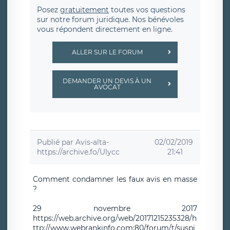
Posez
gratuitement
toutes vos questions
sur notre forum juridique. Nos bénévoles
vous répondent directement en ligne.
ALLER SUR LE FORUM
DEMANDER UN DEVIS À UN
AVOCAT
Publié par
Avis-alta-
02/02/2019
https://archive.fo/Ulycc
21:41
Comment condamner les faux avis en masse
?
29 novembre 2017
https://web.archive.org/web/20171215235328/h
ttp://www.webrankinfo.com:80/forum/t/suspi