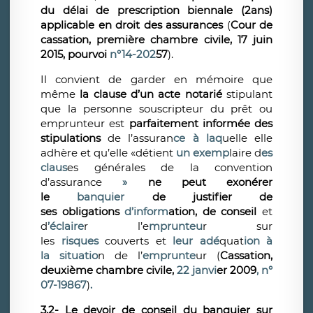
du délai de prescription biennale (2ans)
applicable en droit des assurances
(
Cour de
cassation, première chambre civile, 17 juin
2015, pourvoi
n°14-202
57
).
Il convient de garder en mémoire que
même
la clause d’un acte notarié
stipulant
que la personne souscripteur du prêt ou
emprunteur est
parfaitement informée des
stipulations
de l’assuran
ce à laq
uelle elle
adhère et qu’elle «détient
un exemp
laire d
es
claus
es générales de la convention
d’assurance
»
ne peut exonérer
le
banquier
de justifier de
ses obligations
d’inform
ation, de conseil
et
d
’éclaire
r l’e
mprunteu
r sur
les
risques
couverts et
leur adé
quat
ion à
la
situatio
n de l’
emprunte
ur (
Cassation,
deuxième chambre civile,
22 janvi
er 2009
, n°
07-19867
)
.
3.2- Le devoir de conseil du banquier sur