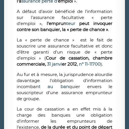
l’a
ssurance
perte d’
emploi
».
A défaut d'avoir bénéficié de l’information
sur l’assurance facultative « perte
d’emploi »,
l'emprun
teur
peut invoquer
contre son banquier, la « perte de chance »
.
La « perte de chance » est le fait de
souscrire une assurance facultative et donc
d’être garanti d'un risque de « perte
d’emploi » (
Cour de cassation, chambre
commerciale,
31 janvi
er 2012
, n°
11-11700
)
.
Au fur et à mesure, la jurisprudence alourdie
davantage l'obligation d'information
incomban
t au ban
quier envers le
souscripteur d'une assurance emprunteur
de groupe.
La cour de cassation a en effet mis à la
charge des banques une obligation
d'informer
l
es emprunteurs de
l’existence,
de la durée et du point de départ