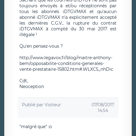
Sachant que les courriels d'iDTGV ne sont pas
toujours envoyés à et/ou réceptionnés par
tous les abonnés iDTGVMAX et qu'aucun
abonné iDTGVMAX n'a explicitement accepté
les dernières C.G.V., la rupture du contrat
iDTGVMAX à compté du 30 mai 2017 est
illégale !
Qu'en pensez-vous ?
http://www.legavox.fr/blog/maitre-anthony-
bem/opposabilite-conditions-generales-
vente-prestataire-15802.htm#.WLXC5_nhDic
Cdt,
Neoception
Publié par
Visiteur
07/08/2017
14:54
"malgré que" :o