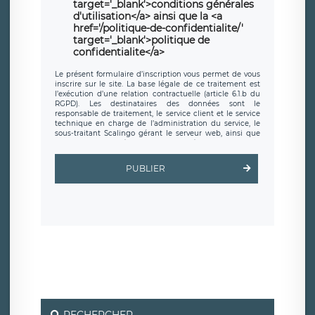
target='_blank'>conditions générales
d'utilisation</a> ainsi que la <a
href='/politique-de-confidentialite/'
target='_blank'>politique de
confidentialite</a>
Le présent formulaire d’inscription vous permet de vous
inscrire sur le site. La base légale de ce traitement est
l’exécution d’une relation contractuelle (article 6.1.b du
RGPD). Les destinataires des données sont le
responsable de traitement, le service client et le service
technique en charge de l’administration du service, le
sous-traitant Scalingo gérant le serveur web, ainsi que
toute personne légalement autorisée. Le formulaire
d’inscription est hébergé sur un serveur hébergé par
Scalingo, basé en France et offrant des
clauses de
PUBLIER
protection conformes au RGPD
. Les données collectées
sont conservées jusqu’à ce que l’Internaute en sollicite la
suppression, étant entendu que vous pouvez demander
la suppression de vos données et retirer votre
consentement à tout moment. Vous disposez également
d’un droit d’accès, de rectification ou de limitation du
traitement relatif à vos données à caractère personnel,
ainsi que d’un droit à la portabilité de vos données. Vous
pouvez exercer ces droits auprès du délégué à la
protection des données de LÉGAVOX qui exerce au siège
social de LÉGAVOX et est joignable à l’adresse mail
suivante : donneespersonnelles@legavox.fr. Le
responsable de traitement est la société LÉGAVOX, sis 9
rue Léopold Sédar Senghor, joignable à l’adresse mail :
responsabledetraitement@legavox.fr. Vous avez
RECHERCHER