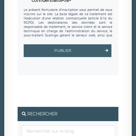
confidentialite</a>
Le présent formulaire d’inscription vous permet de vous
inscrire sur le site. La base légale de ce traitement est
l’exécution d’une relation contractuelle (article 6.1.b du
RGPD). Les destinataires des données sont le
responsable de traitement, le service client et le service
technique en charge de l’administration du service, le
sous-traitant Scalingo gérant le serveur web, ainsi que
toute personne légalement autorisée. Le formulaire
d’inscription est hébergé sur un serveur hébergé par
Scalingo, basé en France et offrant des
clauses de
PUBLIER
protection conformes au RGPD
. Les données collectées
sont conservées jusqu’à ce que l’Internaute en sollicite la
suppression, étant entendu que vous pouvez demander
la suppression de vos données et retirer votre
consentement à tout moment. Vous disposez également
d’un droit d’accès, de rectification ou de limitation du
traitement relatif à vos données à caractère personnel,
ainsi que d’un droit à la portabilité de vos données. Vous
pouvez exercer ces droits auprès du délégué à la
protection des données de LÉGAVOX qui exerce au siège
social de LÉGAVOX et est joignable à l’adresse mail
suivante : donneespersonnelles@legavox.fr. Le
responsable de traitement est la société LÉGAVOX, sis 9
rue Léopold Sédar Senghor, joignable à l’adresse mail :
responsabledetraitement@legavox.fr. Vous avez
RECHERCHER
également le droit d’introduire une réclamation auprès
d’une autorité de contrôle.