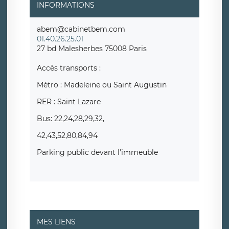
INFORMATIONS
abem@cabinetbem.com
01.40.26.25.01
27 bd Malesherbes 75008 Paris
Accès transports :
Métro : Madeleine ou Saint Augustin
RER : Saint Lazare
Bus: 22,24,28,29,32,
42,43,52,80,84,94
Parking public devant l'immeuble
MES LIENS