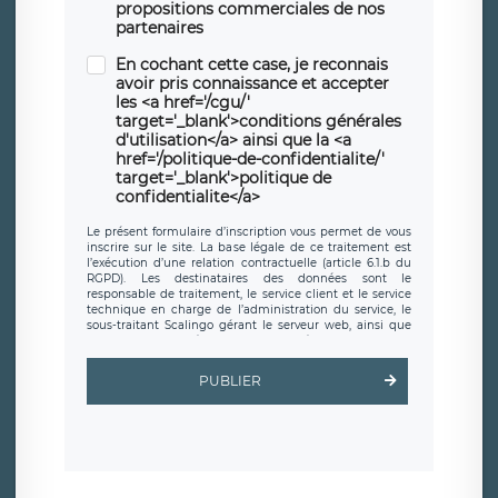
propositions commerciales de nos
partenaires
En cochant cette case, je reconnais
avoir pris connaissance et accepter
les <a href='/cgu/'
target='_blank'>conditions générales
d'utilisation</a> ainsi que la <a
href='/politique-de-confidentialite/'
target='_blank'>politique de
confidentialite</a>
Le présent formulaire d’inscription vous permet de vous
inscrire sur le site. La base légale de ce traitement est
l’exécution d’une relation contractuelle (article 6.1.b du
RGPD). Les destinataires des données sont le
responsable de traitement, le service client et le service
technique en charge de l’administration du service, le
sous-traitant Scalingo gérant le serveur web, ainsi que
toute personne légalement autorisée. Le formulaire
d’inscription est hébergé sur un serveur hébergé par
Scalingo, basé en France et offrant des
clauses de
PUBLIER
protection conformes au RGPD
. Les données collectées
sont conservées jusqu’à ce que l’Internaute en sollicite la
suppression, étant entendu que vous pouvez demander
la suppression de vos données et retirer votre
consentement à tout moment. Vous disposez également
d’un droit d’accès, de rectification ou de limitation du
traitement relatif à vos données à caractère personnel,
ainsi que d’un droit à la portabilité de vos données. Vous