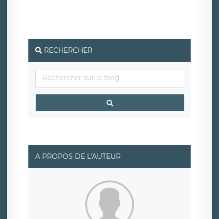
pouvez exercer ces droits auprès du délégué à la
protection des données de LÉGAVOX qui exerce au siège
social de LÉGAVOX et est joignable à l’adresse mail
suivante : donneespersonnelles@legavox.fr. Le
responsable de traitement est la société LÉGAVOX, sis 9
rue Léopold Sédar Senghor, joignable à l’adresse mail :
responsabledetraitement@legavox.fr. Vous avez
RECHERCHER
également le droit d’introduire une réclamation auprès
d’une autorité de contrôle.
A PROPOS DE L'AUTEUR