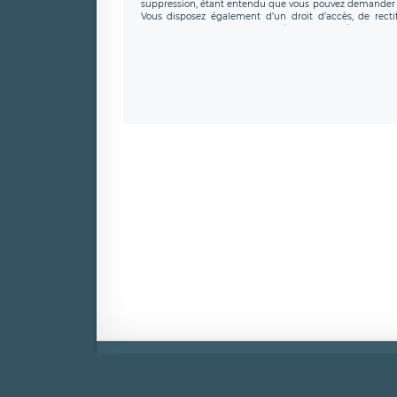
suppression, étant entendu que vous pouvez demander l
Vous disposez également d’un droit d’accès, de recti
personnel, ainsi que d’un droit à la portabilité de vos 
données de LÉGAVOX qui exerce au siège soc
donneespersonnelles@legavox.fr. Le responsable de trai
l’adresse mail : responsabledetraitement@legavox.fr. Vo
de contrôle.
Mentio
Copyri