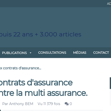
AD
uis 22 ans + 3.000 articles
CONSULTATIONS
MÉDIAS
CONTACT
PUBLICATIONS
 contrats d'assurance...
ntrats d'assurance
ontre la multi assurance.
Par
Anthony BEM
Vu 11 379 fois
0