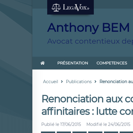
Anthony BEM
Avocat contentieux dep
PRÉSENTATION
COMPETENCES
Accueil
Publications
Renonciation aux
Renonciation aux co
affinitaires : lutte c
Publié le
17/06/2015
Modifié le
24/06/2015