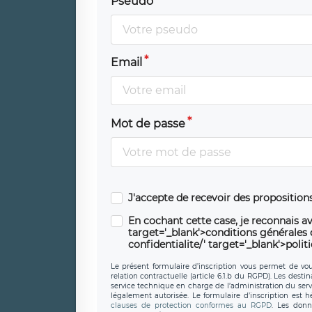
Pseudo
Email
Mot de passe
J'accepte de recevoir des propositio
En cochant cette case, je reconnais av
target='_blank'>conditions générales d'
confidentialite/' target='_blank'>polit
Le présent formulaire d’inscription vous permet de vous
relation contractuelle (article 6.1.b du RGPD). Les desti
service technique en charge de l’administration du servi
légalement autorisée. Le formulaire d’inscription est 
clauses de protection conformes au RGPD
. Les donn