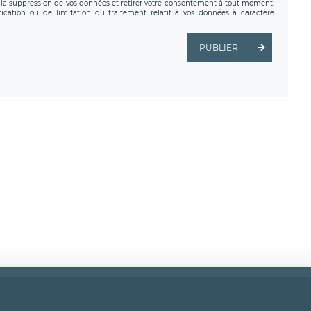
a suppression de vos données et retirer votre consentement à tout moment.
fication ou de limitation du traitement relatif à vos données à caractère
données. Vous pouvez exercer ces droits auprès du délégué à la protection des
ial de LÉGAVOX et est joignable à l’adresse mail suivante :
tement est la société LÉGAVOX, sis 9 rue Léopold Sédar Senghor, joignable à
PUBLIER
us avez également le droit d’introduire une réclamation auprès d’une autorité
ns légales
CGU
Politique de confidentialité
Android
Iphon
ght
2026 Légavox.fr - Tous droits réservés