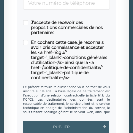
J'accepte de recevoir des
propositions commerciales de nos
partenaires
En cochant cette case, je reconnais
avoir pris connaissance et accepter
les <a href='/cgu/'
target='_blank'>conditions générales
d'utilisation</a> ainsi que la <a
href='/politique-de-confidentialite/'
target='_blank'>politique de
confidentialite</a>
Le présent formulaire d’inscription vous permet de vous
inscrire sur le site. La base légale de ce traitement est
l’exécution d’une relation contractuelle (article 6.1.b du
RGPD). Les destinataires des données sont le
responsable de traitement, le service client et le service
technique en charge de l’administration du service, le
sous-traitant Scalingo gérant le serveur web, ainsi que
toute personne légalement autorisée. Le formulaire
d’inscription est hébergé sur un serveur hébergé par
Scalingo, basé en France et offrant des
clauses de
PUBLIER
protection conformes au RGPD
. Les données collectées
sont conservées jusqu’à ce que l’Internaute en sollicite la