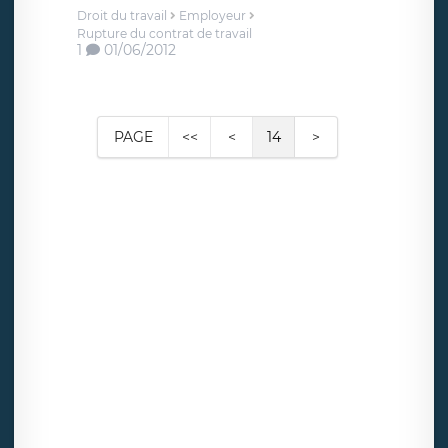
Droit du travail
Employeur
Rupture du contrat de travail
1
01/06/2012
PAGE
<<
<
14
>