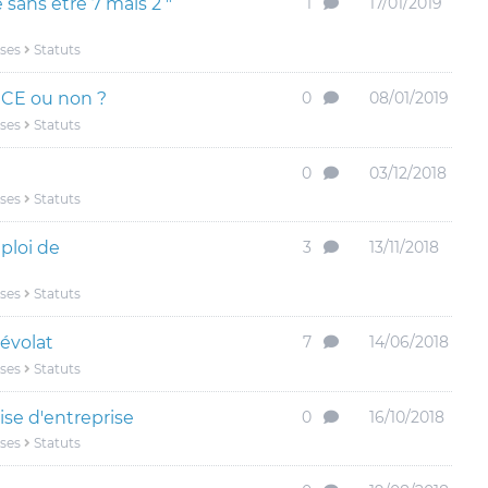
 sans etre 7 mais 2 "
1
17/01/2019
ises
Statuts
CE ou non ?
0
08/01/2019
ises
Statuts
0
03/12/2018
ises
Statuts
ploi de
3
13/11/2018
ises
Statuts
névolat
7
14/06/2018
ises
Statuts
se d'entreprise
0
16/10/2018
ises
Statuts