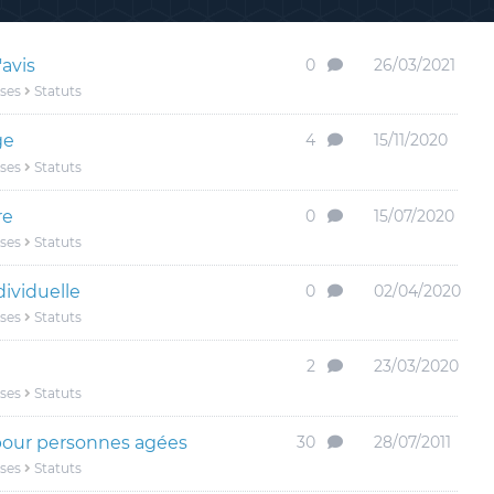
avis
0
26/03/2021
ises
Statuts
ge
4
15/11/2020
ises
Statuts
re
0
15/07/2020
ises
Statuts
dividuelle
0
02/04/2020
ises
Statuts
2
23/03/2020
ises
Statuts
 pour personnes agées
30
28/07/2011
ises
Statuts