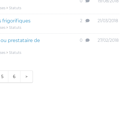
0
19/08/2018
ises
Statuts
 frigorifiques
2
21/03/2018
ises
Statuts
ou prestataire de
0
27/02/2018
ises
Statuts
5
6
>