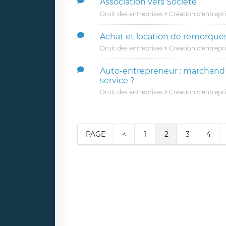
Association vers Société
Droit des entreprises
Création d'entrepr
Achat et location de remorques
Droit des entreprises
Création d'entrepr
Auto-entrepreneur : marchand 
service ?
Droit des entreprises
Création d'entrepr
PAGE
<
1
2
3
4