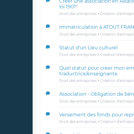
Creer une association en Alsace
loi 1901"
Droit des entreprises
Création d'entrepr
Immatriculation à ATOUT FRAN
Droit des entreprises
Création d'entrepr
Statut d'un Lieu culturel
Droit des entreprises
Création d'entrepr
Quel statut pour creer mon em
traductrice/enseignante
Droit des entreprises
Création d'entrepr
Association - Obligation de bé
Droit des entreprises
Création d'entrepr
Versement des fonds pour repri
Droit des entreprises
Création d'entrepr