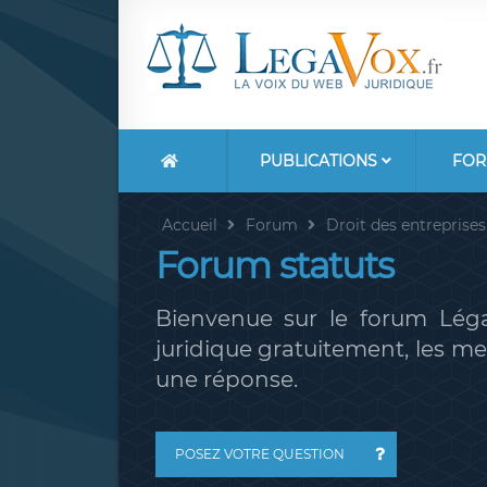
PUBLICATIONS
FOR
Accueil
Forum
Droit des entreprises
Forum statuts
Bienvenue sur le forum Léga
juridique gratuitement, les 
une réponse.
POSEZ VOTRE QUESTION