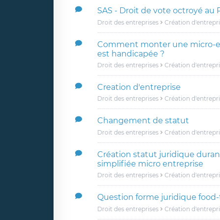
SAS - Droit de vote octroyé au 
Droit des entreprises
Création d'entrepr
Comment monter une micro-ent
est handicapée ?
Droit des entreprises
Création d'entrepr
Creation d'entreprise
Droit des entreprises
Création d'entrepr
Changement de statut
Droit des entreprises
Création d'entrepr
Création statut juridique durant
simplifiée micro entreprise
Droit des entreprises
Création d'entrepr
Question forme juridique food-
Droit des entreprises
Création d'entrepr