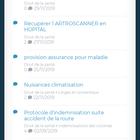
Droit de la santé
0
29/11/2019
Récupérer 1 ARTROSCANNER en
HOPITAL
Droit de la santé
2
27/11/2019
provision assurance pour maladie
Droit de la santé
0
25/11/2019
Nuisances climatisation
Droit de la santé
Litiges et contentieux
2
22/11/2019
Protocole d'indemnisation suite
accident de la route
Droit de la santé
Indemnisations des victimes
4
02/09/2019