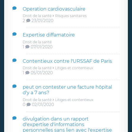
Operation cardiovasculaire
Droit de la santé
Risques sanitaires
2
23/01/2020
Expertise diffamatoire
Droit de la santé
1
07/01/2020
Contentieux contre l'URSSAF de Paris
Droit de la santé
Litiges et contentieux
1
05/01/2020
peut on contester une facture hôpital
d'y a 7 ans?
Droit de la santé
Litiges et contentieux
0
02/01/2020
divulgation dans un rapport
d'expertise d'informations
personnelles sans lien avec l'expertise