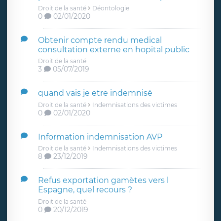
Droit de la santé
Déontologie
0
02/01/2020
Obtenir compte rendu medical
consultation externe en hopital public
Droit de la santé
3
05/07/2019
quand vais je etre indemnisé
Droit de la santé
Indemnisations des victimes
0
02/01/2020
Information indemnisation AVP
Droit de la santé
Indemnisations des victimes
8
23/12/2019
Refus exportation gamètes vers l
Espagne, quel recours ?
Droit de la santé
0
20/12/2019