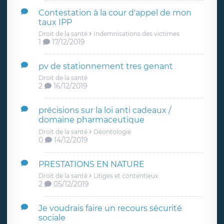
Contestation à la cour d'appel de mon
taux IPP
Droit de la santé
Indemnisations des victimes
1
17/12/2019
pv de stationnement tres genant
Droit de la santé
2
16/12/2019
précisions sur la loi anti cadeaux /
domaine pharmaceutique
Droit de la santé
Déontologie
0
14/12/2019
PRESTATIONS EN NATURE
Droit de la santé
Litiges et contentieux
2
05/12/2019
Je voudrais faire un recours sécurité
sociale