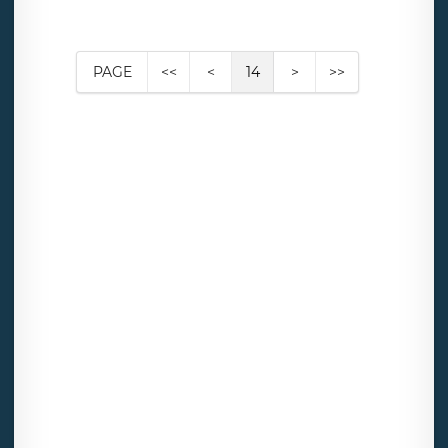
PAGE
<<
<
14
>
>>