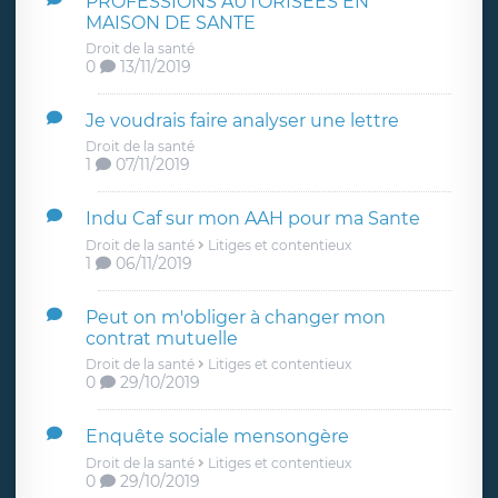
PROFESSIONS AUTORISEES EN
MAISON DE SANTE
Droit de la santé
0
13/11/2019
Je voudrais faire analyser une lettre
Droit de la santé
1
07/11/2019
Indu Caf sur mon AAH pour ma Sante
Droit de la santé
Litiges et contentieux
1
06/11/2019
Peut on m'obliger à changer mon
contrat mutuelle
Droit de la santé
Litiges et contentieux
0
29/10/2019
Enquête sociale mensongère
Droit de la santé
Litiges et contentieux
0
29/10/2019