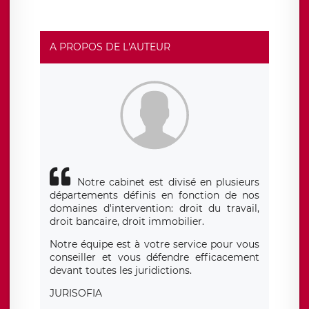
social de LÉGAVOX et est joignable à l’adresse mail
suivante : donneespersonnelles@legavox.fr. Le
responsable de traitement est la société LÉGAVOX, sis 9
rue Léopold Sédar Senghor, joignable à l’adresse mail :
responsabledetraitement@legavox.fr. Vous avez
A PROPOS DE L'AUTEUR
également le droit d’introduire une réclamation auprès
d’une autorité de contrôle.
Notre cabinet est divisé en plusieurs
départements définis en fonction de nos
domaines d'intervention: droit du travail,
droit bancaire, droit immobilier.
Notre équipe est à votre service pour vous
conseiller et vous défendre efficacement
devant toutes les juridictions.
JURISOFIA