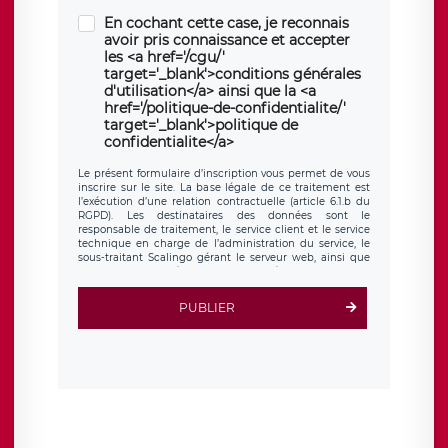
En cochant cette case, je reconnais
avoir pris connaissance et accepter
les <a href='/cgu/'
target='_blank'>conditions générales
d'utilisation</a> ainsi que la <a
href='/politique-de-confidentialite/'
target='_blank'>politique de
confidentialite</a>
Le présent formulaire d’inscription vous permet de vous
inscrire sur le site. La base légale de ce traitement est
l’exécution d’une relation contractuelle (article 6.1.b du
RGPD). Les destinataires des données sont le
responsable de traitement, le service client et le service
technique en charge de l’administration du service, le
sous-traitant Scalingo gérant le serveur web, ainsi que
toute personne légalement autorisée. Le formulaire
d’inscription est hébergé sur un serveur hébergé par
Scalingo, basé en France et offrant des
clauses de
PUBLIER
protection conformes au RGPD
. Les données collectées
sont conservées jusqu’à ce que l’Internaute en sollicite la
suppression, étant entendu que vous pouvez demander
la suppression de vos données et retirer votre
consentement à tout moment. Vous disposez également
d’un droit d’accès, de rectification ou de limitation du
traitement relatif à vos données à caractère personnel,
ainsi que d’un droit à la portabilité de vos données. Vous
pouvez exercer ces droits auprès du délégué à la
protection des données de LÉGAVOX qui exerce au siège