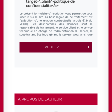
target='_blank'>politique de
confidentialite</a>
Le présent formulaire d’inscription vous permet de vous
inscrire sur le site. La base légale de ce traitement est
l’exécution d’une relation contractuelle (article 6.1.b du
RGPD). Les destinataires des données sont le
responsable de traitement, le service client et le service
technique en charge de l’administration du service, le
sous-traitant Scalingo gérant le serveur web, ainsi que
toute personne légalement autorisée. Le formulaire
d’inscription est hébergé sur un serveur hébergé par
Scalingo, basé en France et offrant des
clauses de
PUBLIER
protection conformes au RGPD
. Les données collectées
sont conservées jusqu’à ce que l’Internaute en sollicite la
suppression, étant entendu que vous pouvez demander
la suppression de vos données et retirer votre
consentement à tout moment. Vous disposez également
d’un droit d’accès, de rectification ou de limitation du
traitement relatif à vos données à caractère personnel,
ainsi que d’un droit à la portabilité de vos données. Vous
pouvez exercer ces droits auprès du délégué à la
protection des données de LÉGAVOX qui exerce au siège
social de LÉGAVOX et est joignable à l’adresse mail
suivante : donneespersonnelles@legavox.fr. Le
responsable de traitement est la société LÉGAVOX, sis 9
rue Léopold Sédar Senghor, joignable à l’adresse mail :
responsabledetraitement@legavox.fr. Vous avez
A PROPOS DE L'AUTEUR
également le droit d’introduire une réclamation auprès
d’une autorité de contrôle.