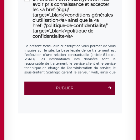
avoir pris connaissance et accepter
les <a href='/cgu/'
target='_blank'>conditions générales
d'utilisation</a> ainsi que la <a
href='/politique-de-confidentialite/'
target='_blank'>politique de
confidentialite</a>
Le présent formulaire d’inscription vous permet de vous
inscrire sur le site. La base légale de ce traitement est
l’exécution d’une relation contractuelle (article 6.1.b du
RGPD). Les destinataires des données sont le
responsable de traitement, le service client et le service
technique en charge de l’administration du service, le
sous-traitant Scalingo gérant le serveur web, ainsi que
toute personne légalement autorisée. Le formulaire
d’inscription est hébergé sur un serveur hébergé par
Scalingo, basé en France et offrant des
clauses de
PUBLIER
protection conformes au RGPD
. Les données collectées
sont conservées jusqu’à ce que l’Internaute en sollicite la
suppression, étant entendu que vous pouvez demander
la suppression de vos données et retirer votre
consentement à tout moment. Vous disposez également
d’un droit d’accès, de rectification ou de limitation du
traitement relatif à vos données à caractère personnel,
ainsi que d’un droit à la portabilité de vos données. Vous
pouvez exercer ces droits auprès du délégué à la
protection des données de LÉGAVOX qui exerce au siège
social de LÉGAVOX et est joignable à l’adresse mail
suivante : donneespersonnelles@legavox.fr. Le