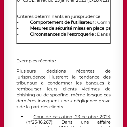
o
CJUE, arrêt du 25 janvier 2023
(C-287/22) : La Co
Critères déterminants en jurisprudence
-
Comportement de l’utilisateur
: Communication
-
Mesures de sécurité mises en place par la ba
-
Circonstances de l’escroquerie
: Dans un conte
Exemples récents :
Plusieurs décisions récentes de
jurisprudence illustrent la tendance des
tribunaux à condamner les banques à
rembourser leurs clients victimes de
phishing ou de spoofing, même lorsque ces
dernières invoquent une « négligence grave
» de la part des clients.
Cour de cassation, 23 octobre 2024
(n°23-16.267)
: Dans une affaire