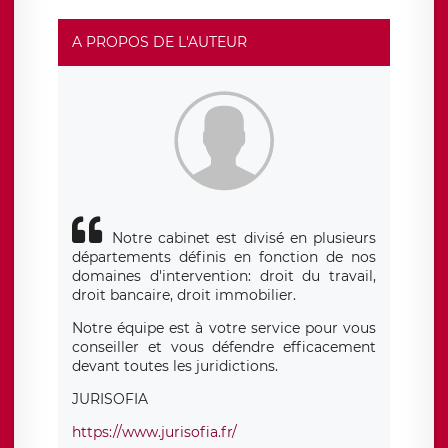
responsable de traitement est la société LÉGAVOX, sis 9
rue Léopold Sédar Senghor, joignable à l’adresse mail :
responsabledetraitement@legavox.fr. Vous avez
A PROPOS DE L'AUTEUR
également le droit d’introduire une réclamation auprès
d’une autorité de contrôle.
Notre cabinet est divisé en plusieurs
départements définis en fonction de nos
domaines d'intervention: droit du travail,
droit bancaire, droit immobilier.
Notre équipe est à votre service pour vous
conseiller et vous défendre efficacement
devant toutes les juridictions.
JURISOFIA
https://www.jurisofia.fr/