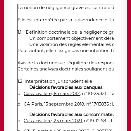
La notion de négligence grave est centrale dans les 
Elle est interprétée par la jurisprudence et la do
1.1. Définition doctrinale de la négligence grave
·
Un comportement objectivement déraisonnable 
·
Une violation des règles élémentaires de prud
Pour autant, elle n’exige pas une intention fraudul
Avis de la doctrine sur l’équilibre des responsabilités
Certaines analyses doctrinales soulignent que la
not
1.2. Interprétation jurisprudentielle
·
Décisions favorables aux banques
o
Cass. civ. 1ère, 8 mars 2012
, n° 10-23.321 : La Co
o
CA Paris, 13 septembre 2018
, n° 17/13835 : L'abs
·
Décisions favorables aux consommateurs
(
post
o
Cass. civ. 1ère, 25 mars 2021
, n° 19-12.681 : La nég