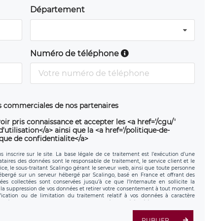
Département
Numéro de téléphone
ns commerciales de nos partenaires
oir pris connaissance et accepter les <a href='/cgu/'
utilisation</a> ainsi que la <a href='/politique-de-
ique de confidentialite</a>
 inscrire sur le site. La base légale de ce traitement est l’exécution d’une
nataires des données sont le responsable de traitement, le service client et le
ce, le sous-traitant Scalingo gérant le serveur web, ainsi que toute personne
hébergé sur un serveur hébergé par Scalingo, basé en France et offrant des
ées collectées sont conservées jusqu’à ce que l’Internaute en sollicite la
a suppression de vos données et retirer votre consentement à tout moment.
fication ou de limitation du traitement relatif à vos données à caractère
données. Vous pouvez exercer ces droits auprès du délégué à la protection des
ial de LÉGAVOX et est joignable à l’adresse mail suivante :
tement est la société LÉGAVOX, sis 9 rue Léopold Sédar Senghor, joignable à
PUBLIER