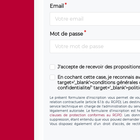
Email
Mot de passe
J'accepte de recevoir des propositio
En cochant cette case, je reconnais av
target='_blank'>conditions générales d'
confidentialite/' target='_blank'>polit
Le présent formulaire d’inscription vous permet de vous
relation contractuelle (article 6.1.b du RGPD). Les desti
service technique en charge de l’administration du servi
légalement autorisée. Le formulaire d’inscription est 
clauses de protection conformes au RGPD
. Les donn
suppression, étant entendu que vous pouvez demander l
Vous disposez également d’un droit d’accès, de recti
personnel, ainsi que d’un droit à la portabilité de vos 
données de LÉGAVOX qui exerce au siège soc
donneespersonnelles@legavox.fr. Le responsable de trai