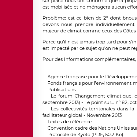
sur place nous ont confirmé que la plupa
est mobilisée et ne ménagera aucun effort
Problème: est ce bien de 2° dont bnous 
devons nous prendre individuellement
majeur de climat comme ceux des Côtes a
Parce qu'il n'est jamais trop tard pour s'
est impacté par ce sujet qu'on ne peut re
Pour des Informations complémentaires, vo
Agence française pour le Développeme
Fonds français pour l’environnement m
Publications
Le forum Changement climatique, des do
septembre 2013) - Le point sur… n° 82, oc
Les collectivités territoriales dans la 
facilitateur global - Novembre 2013
Textes de référence
Convention cadre des Nations Unies sur
Protocole de Kyoto (PDF, 50,2 Ko)