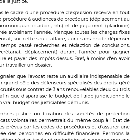
e la justice.
s le cadre d'une procédure d'expulsion recevra en tout
ne procédure à audiences de procédure (déplacement au
communiquer, incident, etc) et de jugement (plaidoirie)
ée avoisinant l'année. Manque toutes les charges fixes
avocat, sur cette seule affaire, aura sans doute dépenser
 temps passé recherches et rédaction de conclusions,
secrétariat, déplacement) durant l'année pour gagner
e et payer des impôts dessus. Bref, à moins d'en avoir
r travailler un dossier.
ignaler que l'avocat reste un auxiliaire indispensable de
 un grand pôle des défenseurs spécialisés des droits, géré
recrutés sous contrat de 3 ans renouvelables deux ou trois
 afin que disparaisse le budget de l'aide juridictionnelle
n vrai budget des justiciables démunis.
bres justice ou taxation des sociétés de protection
avocats volontaires permettrait du même coup à l'Etat de
tres prévus par les codes de procédures et d'assurer une
ée des personnes en difficulté financière. Fermons la
ition n'est ni isolée ni majoritaire et n'engage que son