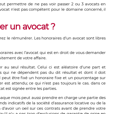
peut permettre de ne pas voir passer 2 ou 3 avocats en
 avocat n'est pas compétent pour le domaine concerné, il
 un avocat ?
vrez le rémunérer. Les honoraires d’un avocat sont libres
raires avec l’avocat qui est en droit de vous demander
itement de votre affaire.
r au seul résultat. Celui ci est aléatoire d'une part et
xes qui ne dépendent pas du dit résultat et dont il doit
l peut être fixé un honoraire fixe et un pourcentage sur
ier est attendu; ce qui n'est pas toujours le cas. dans ce
t est signée entre les parties.
haque mois peut aussi prendre en charge une partie des
nds indicatifs de la société d'assurance locative ou de la
 d'avoir un oeil sur ces contrats avant de prendre votre
qu'il n'y a pas trop d'exclusions de garantie de prise en