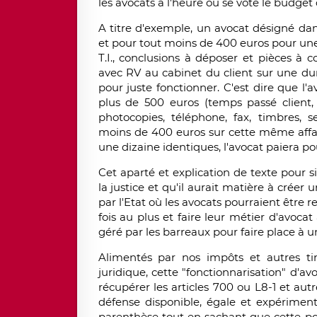
les avocats à l'heure où se vote le budget d
A titre d'exemple, un avocat désigné dan
et pour tout moins de 400 euros pour u
T.I., conclusions à déposer et pièces à 
avec RV au cabinet du client sur une dur
pour juste fonctionner. C'est dire que l'
plus de 500 euros (temps passé client,
photocopies, téléphone, fax, timbres, 
moins de 400 euros sur cette même affair
une dizaine identiques, l'avocat paiera pou
Cet aparté et explication de texte pour s
la justice et qu'il aurait matière à créer
par l'Etat où les avocats pourraient être 
fois au plus et faire leur métier d'avocat
géré par les barreaux pour faire place à u
Alimentés par nos impôts et autres tim
juridique, cette "fonctionnarisation" d'
récupérer les articles 700 ou L8-1 et au
défense disponible, égale et expériment
parenthèse tout en sachant que cette pos