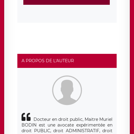
protection conformes au RGPD
. Les données collectées
sont conservées jusqu’à ce que l’Internaute en sollicite la
suppression, étant entendu que vous pouvez demander
la suppression de vos données et retirer votre
consentement à tout moment. Vous disposez également
d’un droit d’accès, de rectification ou de limitation du
traitement relatif à vos données à caractère personnel,
ainsi que d’un droit à la portabilité de vos données. Vous
pouvez exercer ces droits auprès du délégué à la
protection des données de LÉGAVOX qui exerce au siège
social de LÉGAVOX et est joignable à l’adresse mail
suivante : donneespersonnelles@legavox.fr. Le
responsable de traitement est la société LÉGAVOX, sis 9
rue Léopold Sédar Senghor, joignable à l’adresse mail :
responsabledetraitement@legavox.fr. Vous avez
A PROPOS DE L'AUTEUR
également le droit d’introduire une réclamation auprès
d’une autorité de contrôle.
Docteur en droit public, Maitre Muriel
BODIN est une avocate expérimentée en
droit PUBLIC, droit ADMINISTRATIF, droit