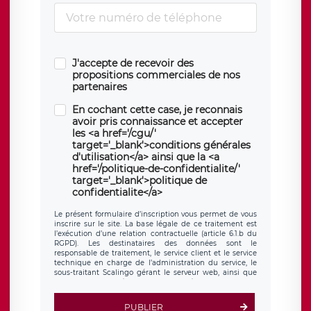
J'accepte de recevoir des
propositions commerciales de nos
partenaires
En cochant cette case, je reconnais
avoir pris connaissance et accepter
les <a href='/cgu/'
target='_blank'>conditions générales
d'utilisation</a> ainsi que la <a
href='/politique-de-confidentialite/'
target='_blank'>politique de
confidentialite</a>
Le présent formulaire d’inscription vous permet de vous
inscrire sur le site. La base légale de ce traitement est
l’exécution d’une relation contractuelle (article 6.1.b du
RGPD). Les destinataires des données sont le
responsable de traitement, le service client et le service
technique en charge de l’administration du service, le
sous-traitant Scalingo gérant le serveur web, ainsi que
toute personne légalement autorisée. Le formulaire
d’inscription est hébergé sur un serveur hébergé par
Scalingo, basé en France et offrant des
clauses de
PUBLIER