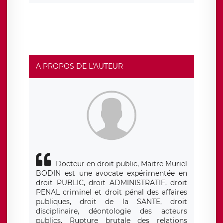
d’un droit d’accès, de rectification ou de limitation du
traitement relatif à vos données à caractère personnel,
ainsi que d’un droit à la portabilité de vos données. Vous
pouvez exercer ces droits auprès du délégué à la
protection des données de LÉGAVOX qui exerce au siège
social de LÉGAVOX et est joignable à l’adresse mail
suivante : donneespersonnelles@legavox.fr. Le
responsable de traitement est la société LÉGAVOX, sis 9
rue Léopold Sédar Senghor, joignable à l’adresse mail :
responsabledetraitement@legavox.fr. Vous avez
A PROPOS DE L'AUTEUR
également le droit d’introduire une réclamation auprès
d’une autorité de contrôle.
Docteur en droit public, Maitre Muriel
BODIN est une avocate expérimentée en
droit PUBLIC, droit ADMINISTRATIF, droit
PENAL criminel et droit pénal des affaires
publiques, droit de la SANTE, droit
disciplinaire, déontologie des acteurs
publics, Rupture brutale des relations