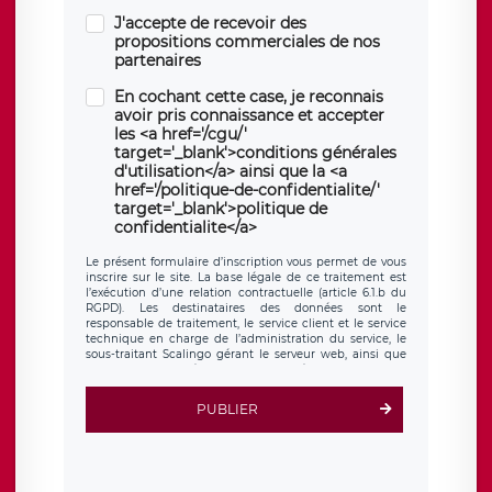
J'accepte de recevoir des
propositions commerciales de nos
partenaires
En cochant cette case, je reconnais
avoir pris connaissance et accepter
les <a href='/cgu/'
target='_blank'>conditions générales
d'utilisation</a> ainsi que la <a
href='/politique-de-confidentialite/'
target='_blank'>politique de
confidentialite</a>
Le présent formulaire d’inscription vous permet de vous
inscrire sur le site. La base légale de ce traitement est
l’exécution d’une relation contractuelle (article 6.1.b du
RGPD). Les destinataires des données sont le
responsable de traitement, le service client et le service
technique en charge de l’administration du service, le
sous-traitant Scalingo gérant le serveur web, ainsi que
toute personne légalement autorisée. Le formulaire
d’inscription est hébergé sur un serveur hébergé par
Scalingo, basé en France et offrant des
clauses de
PUBLIER
protection conformes au RGPD
. Les données collectées
sont conservées jusqu’à ce que l’Internaute en sollicite la
suppression, étant entendu que vous pouvez demander
la suppression de vos données et retirer votre
consentement à tout moment. Vous disposez également