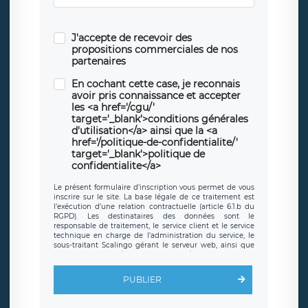
J'accepte de recevoir des
propositions commerciales de nos
partenaires
En cochant cette case, je reconnais
avoir pris connaissance et accepter
les <a href='/cgu/'
target='_blank'>conditions générales
d'utilisation</a> ainsi que la <a
href='/politique-de-confidentialite/'
target='_blank'>politique de
confidentialite</a>
Le présent formulaire d’inscription vous permet de vous
inscrire sur le site. La base légale de ce traitement est
l’exécution d’une relation contractuelle (article 6.1.b du
RGPD). Les destinataires des données sont le
responsable de traitement, le service client et le service
technique en charge de l’administration du service, le
sous-traitant Scalingo gérant le serveur web, ainsi que
toute personne légalement autorisée. Le formulaire
d’inscription est hébergé sur un serveur hébergé par
Scalingo, basé en France et offrant des
clauses de
PUBLIER
protection conformes au RGPD
. Les données collectées
sont conservées jusqu’à ce que l’Internaute en sollicite la
suppression, étant entendu que vous pouvez demander