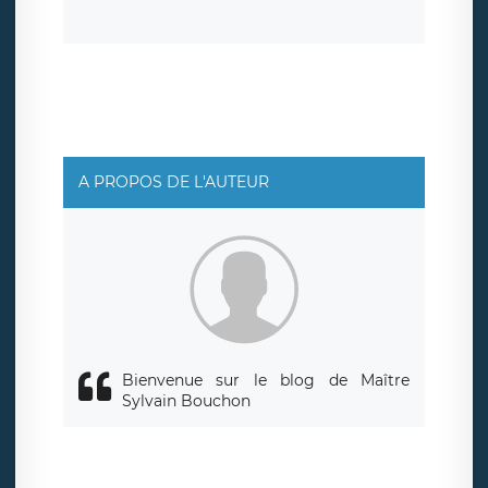
la suppression de vos données et retirer votre
consentement à tout moment. Vous disposez également
d’un droit d’accès, de rectification ou de limitation du
traitement relatif à vos données à caractère personnel,
ainsi que d’un droit à la portabilité de vos données. Vous
pouvez exercer ces droits auprès du délégué à la
protection des données de LÉGAVOX qui exerce au siège
social de LÉGAVOX et est joignable à l’adresse mail
suivante : donneespersonnelles@legavox.fr. Le
responsable de traitement est la société LÉGAVOX, sis 9
rue Léopold Sédar Senghor, joignable à l’adresse mail :
responsabledetraitement@legavox.fr. Vous avez
A PROPOS DE L'AUTEUR
également le droit d’introduire une réclamation auprès
d’une autorité de contrôle.
Bienvenue sur le blog de Maître
Sylvain Bouchon