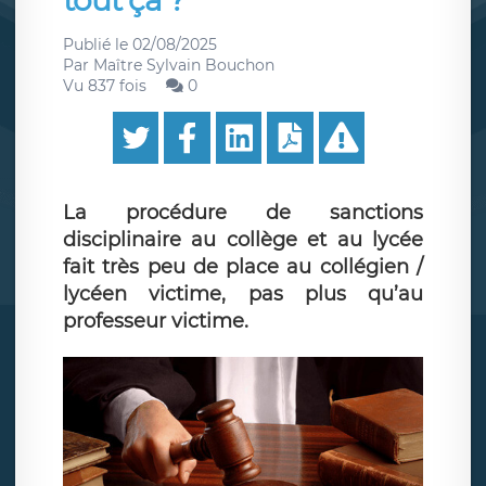
tout ça ?
Publié le
02/08/2025
Par
Maître Sylvain Bouchon
Vu 837 fois
0
La procédure de sanctions
disciplinaire au collège et au lycée
fait très peu de place au collégien /
lycéen victime, pas plus qu’au
professeur victime.