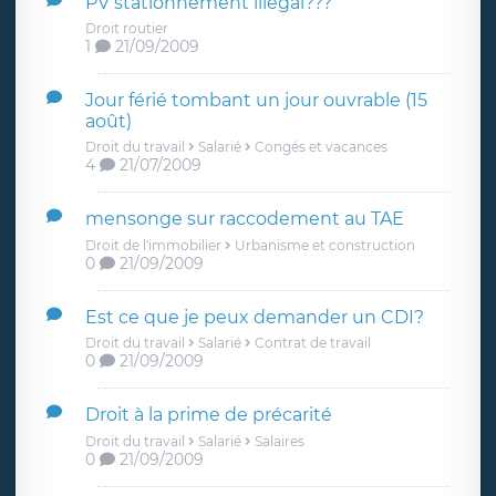
PV stationnement illégal???
Droit routier
1
21/09/2009
Jour férié tombant un jour ouvrable (15
août)
Droit du travail
Salarié
Congés et vacances
4
21/07/2009
mensonge sur raccodement au TAE
Droit de l'immobilier
Urbanisme et construction
0
21/09/2009
Est ce que je peux demander un CDI?
Droit du travail
Salarié
Contrat de travail
0
21/09/2009
Droit à la prime de précarité
Droit du travail
Salarié
Salaires
0
21/09/2009