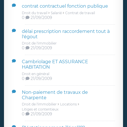
contrat contractuel fonction publique
Droit du travail
Salarié
Contrat de travail
0
21/09/2009
délai prescription raccordement tout à
l'égout
Droit de l'immobilier
0
21/09/2009
Cambriolage ET ASSURANCE
HABITATION
Droit en général
0
21/09/2009
Non-paiement de travaux de
Charpente
Droit de l'immobilier
Locations
Litiges et contentieux
0
21/09/2009