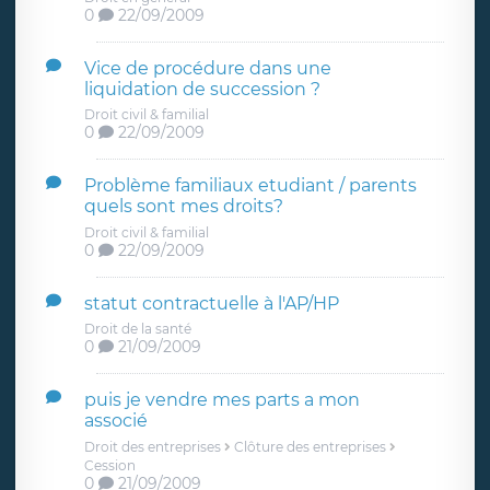
0
22/09/2009
Vice de procédure dans une
liquidation de succession ?
Droit civil & familial
0
22/09/2009
Problème familiaux etudiant / parents
quels sont mes droits?
Droit civil & familial
0
22/09/2009
statut contractuelle à l'AP/HP
Droit de la santé
0
21/09/2009
puis je vendre mes parts a mon
associé
Droit des entreprises
Clôture des entreprises
Cession
0
21/09/2009