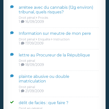
arrétee avec du cannabis (12g environ)
tribunal, quels risques?
Droit pénal
Procès
1
16/09/2009
Information sur meutre de mon pere
Droit pénal
Enquête
Instruction
1
17/09/2009
lettre au Procureur de la République
Droit pénal
1
18/09/2009
plainte abusive ou double
imatriculation
Droit pénal
1
21/09/2009
délit de faciès : que faire ?
Droit en général