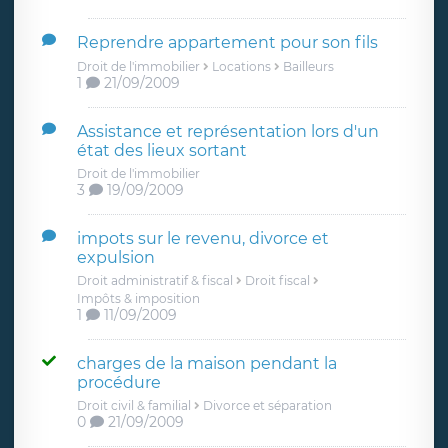
Reprendre appartement pour son fils
Droit de l'immobilier
Locations
Bailleurs
1
21/09/2009
Assistance et représentation lors d'un
état des lieux sortant
Droit de l'immobilier
3
19/09/2009
impots sur le revenu, divorce et
expulsion
Droit administratif & fiscal
Droit fiscal
Impôts & imposition
1
11/09/2009
charges de la maison pendant la
procédure
Droit civil & familial
Divorce et séparation
0
21/09/2009