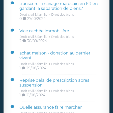
transcrire - mariage marocain en FR en
gardant la séparation de biens?
Droit civil & familial
Droit des biens
0
27/10/2024
Vice cachée immobilière
Droit civil & familial
Droit des biens
2
30/09/2024
achat maison - donation au dernier
vivant
Droit civil & familial
Droit des biens
1
29/08/2024
Reprise délai de prescription après
suspension
Droit civil & familial
Droit des biens
1
21/08/2024
Quelle assurance faire marcher