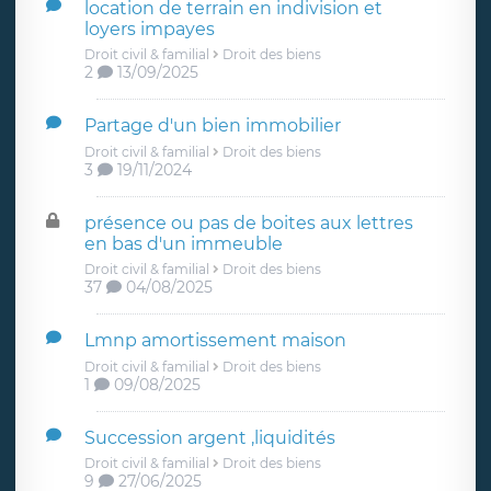
location de terrain en indivision et
loyers impayes
Droit civil & familial
Droit des biens
2
13/09/2025
Partage d'un bien immobilier
Droit civil & familial
Droit des biens
3
19/11/2024
présence ou pas de boites aux lettres
en bas d'un immeuble
Droit civil & familial
Droit des biens
37
04/08/2025
Lmnp amortissement maison
Droit civil & familial
Droit des biens
1
09/08/2025
Succession argent ,liquidités
Droit civil & familial
Droit des biens
9
27/06/2025