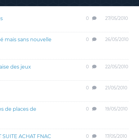
is
0
27/05/2010
é mais sans nouvelle
0
26/05/2010
aise des jeux
0
22/05/2010
0
21/05/2010
es de places de
0
19/05/2010
SUITE ACHAT FNAC
0
17/05/2010