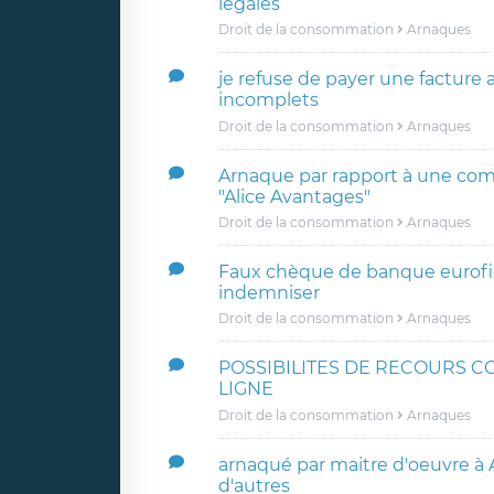
légales
Droit de la consommation
Arnaques
je refuse de payer une facture 
incomplets
Droit de la consommation
Arnaques
Arnaque par rapport à une c
"Alice Avantages"
Droit de la consommation
Arnaques
Faux chèque de banque eurofil
indemniser
Droit de la consommation
Arnaques
POSSIBILITES DE RECOURS C
LIGNE
Droit de la consommation
Arnaques
arnaqué par maitre d'oeuvre à
d'autres