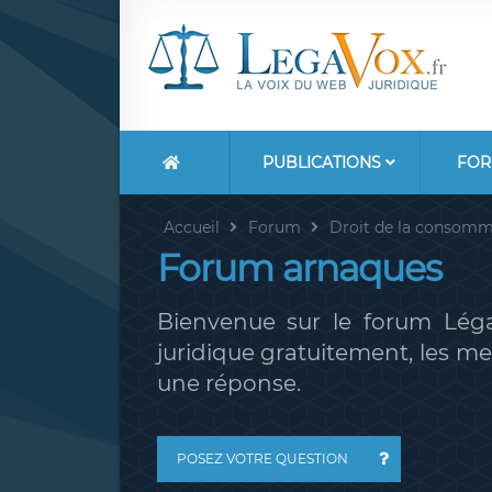
PUBLICATIONS
FOR
Accueil
Forum
Droit de la consomm
Forum arnaques
Bienvenue sur le forum Léga
juridique gratuitement, les 
une réponse.
POSEZ VOTRE QUESTION