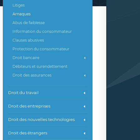
Litiges
Arnaques
Abus de faiblesse
Information du consommateur
Clauses abusives
Protection du consommateur
Droit bancaire
Débiteurs et surendettement
Droit des assurances
Droit du travail
Droit des entreprises
Droit des nouvelles technologies
Droit des étrangers