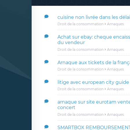
cuisine non livrée dans les déla
Droit de la consommation
Arnaques
Achat sur ebay: cheque encaiss
du vendeur
Droit de la consommation
Arnaques
Arnaque aux tickets de la franç
Droit de la consommation
Arnaques
litige avec european city guide
Droit de la consommation
Arnaques
arnaque sur site eurotam vent
concert
Droit de la consommation
Arnaques
SMARTBOX REMBOURSEMENT 