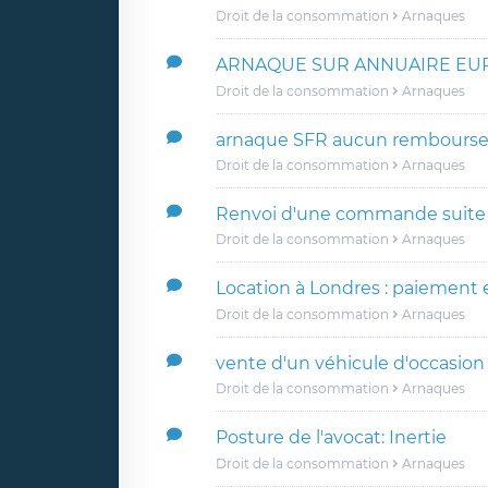
Droit de la consommation
Arnaques
ARNAQUE SUR ANNUAIRE EU
Droit de la consommation
Arnaques
arnaque SFR aucun rembours
Droit de la consommation
Arnaques
Renvoi d'une commande suite
Droit de la consommation
Arnaques
Location à Londres : paiement 
Droit de la consommation
Arnaques
vente d'un véhicule d'occasion
Droit de la consommation
Arnaques
Posture de l'avocat: Inertie
Droit de la consommation
Arnaques