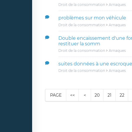
Droit de la consommation
Arnaques
problèmes sur mon véhicule
Droit de la consommation
Arnaques
Double encaissement d'une for
restituer la somm
Droit de la consommation
Arnaques
suites données à une escroquer
Droit de la consommation
Arnaques
PAGE
<<
<
20
21
22