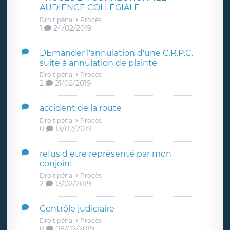
AUDIENCE COLLÉGIALE
Droit pénal
Procès
1
24/02/2019
DEmander l'annulation d'une C.R.P.C.
suite à annulation de plainte
Droit pénal
Procès
2
21/02/2019
accident de la route
Droit pénal
Procès
0
13/02/2019
refus d etre représenté par mon
conjoint
Droit pénal
Procès
2
13/02/2019
Contrôle judiciaire
Droit pénal
Procès
0
08/02/2019