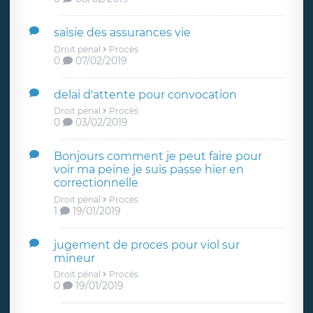
saisie des assurances vie
Droit pénal
Procès
0
07/02/2019
delai d'attente pour convocation
Droit pénal
Procès
0
03/02/2019
Bonjours comment je peut faire pour
voir ma peine je suis passe hier en
correctionnelle
Droit pénal
Procès
1
19/01/2019
jugement de proces pour viol sur
mineur
Droit pénal
Procès
0
19/01/2019