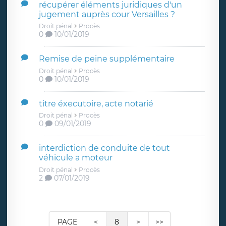
récupérer éléments juridiques d'un
jugement auprès cour Versailles ?
Droit pénal
Procès
0
10/01/2019
Remise de peine supplémentaire
Droit pénal
Procès
0
10/01/2019
titre éxecutoire, acte notarié
Droit pénal
Procès
0
09/01/2019
interdiction de conduite de tout
véhicule a moteur
Droit pénal
Procès
2
07/01/2019
PAGE
<
8
>
>>