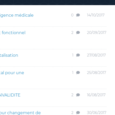
ligence médicale
0
14/10/2017
t fonctionnel
2
20/09/2017
talisation
1
27/08/2017
ital pour une
1
25/08/2017
NVALIDITE
2
16/08/2017
pour changement de
2
30/06/2017