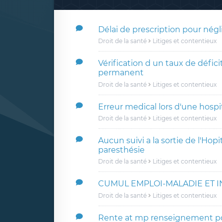
Délai de prescription pour nég
Droit de la santé
Litiges et contentieux
Vérification d un taux de défici
permanent
Droit de la santé
Litiges et contentieux
Erreur medical lors d'une hospi
Droit de la santé
Litiges et contentieux
Aucun suivi a la sortie de l'Hop
paresthésie
Droit de la santé
Litiges et contentieux
CUMUL EMPLOI-MALADIE ET I
Droit de la santé
Litiges et contentieux
Rente at mp renseignement 