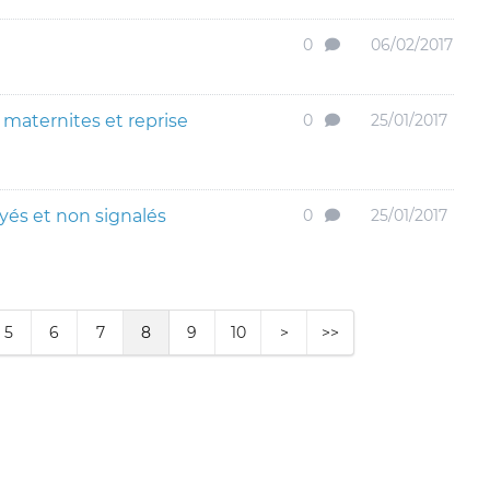
0
06/02/2017
maternites et reprise
0
25/01/2017
és et non signalés
0
25/01/2017
5
6
7
8
9
10
>
>>