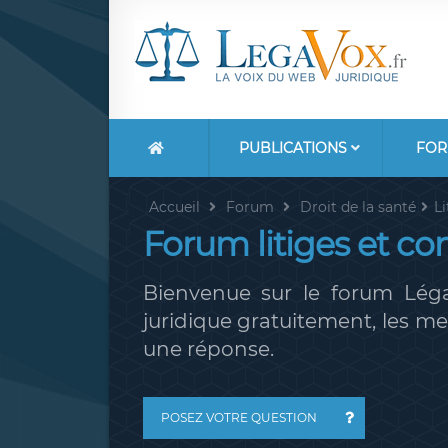
PUBLICATIONS
FOR
Accueil
Forum
Droit de la santé
Li
Forum litiges et co
Bienvenue sur le forum Léga
juridique gratuitement, les 
une réponse.
POSEZ VOTRE QUESTION