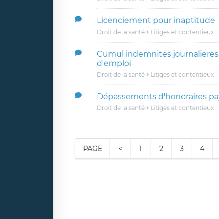
Licenciement pour inaptitude
Droit de la santé
Litiges et contentieux
Cumul indemnites journalieres 
d'emploi
Droit de la santé
Litiges et contentieux
Dépassements d'honoraires pay
Droit de la santé
Litiges et contentieux
PAGE
<
1
2
3
4