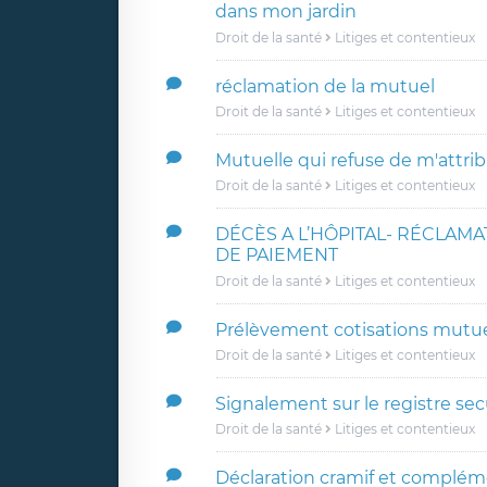
dans mon jardin
Droit de la santé
Litiges et contentieux
réclamation de la mutuel
Droit de la santé
Litiges et contentieux
Mutuelle qui refuse de m'attrib
Droit de la santé
Litiges et contentieux
DÉCÈS A L’HÔPITAL- RÉCLAM
DE PAIEMENT
Droit de la santé
Litiges et contentieux
Prélèvement cotisations mutue
Droit de la santé
Litiges et contentieux
Signalement sur le registre secu
Droit de la santé
Litiges et contentieux
Déclaration cramif et complé