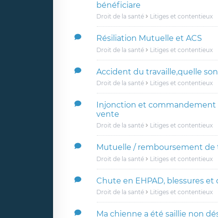
bénéficiare
Droit de la santé
Litiges et contentieux
Résiliation Mutuelle et ACS
Droit de la santé
Litiges et contentieux
Accident du travaille,quelle so
Droit de la santé
Litiges et contentieux
Injonction et commandement au
vente
Droit de la santé
Litiges et contentieux
Mutuelle / remboursement de 
Droit de la santé
Litiges et contentieux
Chute en EHPAD, blessures et 
Droit de la santé
Litiges et contentieux
Ma chienne a été saillie non dé