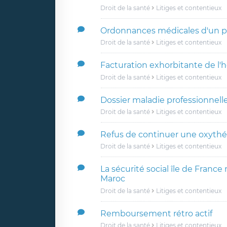
Droit de la santé
Litiges et contentieux
Ordonnances médicales d'un p
Droit de la santé
Litiges et contentieux
Facturation exhorbitante de l'h
Droit de la santé
Litiges et contentieux
Dossier maladie professionnell
Droit de la santé
Litiges et contentieux
Refus de continuer une oxythé
Droit de la santé
Litiges et contentieux
La sécurité social île de France
Maroc
Droit de la santé
Litiges et contentieux
Remboursement rétro actif
Droit de la santé
Litiges et contentieux