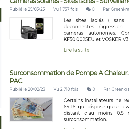
Cameras solaires - Sites isolés - Surveil
Publié le 25/03/23
Vu 1 757 fois
0
Par
Greenkra
Les sites isolés ( sans 
déconnectés (agression, 
cameras autonomes. Com
KF50.0025EU et VOSKER V3
Lire la suite
Surconsommation de Pompe A Chaleur.
PAC
Publié le 20/02/23
Vu 2 710 fois
0
Par
Greenkra
Certains installateurs ne r
65-16, qui dispose qu'un év
distant d'au moins 0,5 
surconsommation.