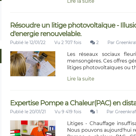
Lire la suite
Résoudre un litige photovoltaïque - Illus
d'energie renouvelable.
Publié le 12/01/22
Vu 2 707 fois
2
Par
Greenkraf
Les réseaux sociaux fleuri
mensongères. Ces offres gé
litiges photovoltaïques ou 
Lire la suite
Expertise Pompe a Chaleur(PAC) en distan
Publié le 20/01/21
Vu 9 419 fois
1
Par
Greenkraf
Litiges - Chauffage insuffi
Nous pouvons aujourd'hui réa