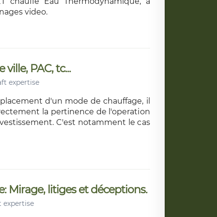
ET chauffe Eau Thermodynamique, à
nnages video.
ille, PAC, tc...
ft expertise
mplacement d'un mode de chauffage, il
rrectement la pertinence de l'operation
investissement. C'est notamment le cas
 Mirage, litiges et déceptions.
 expertise