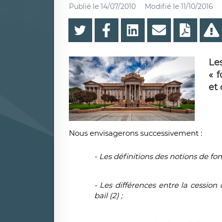
Publié le
14/07/2010
Modifié le
11/10/2016
Les
« 
et
Nous envisagerons successivement :
- Les définitions des notions de fon
​-
Les différences entre la cessio
bail (2) ;