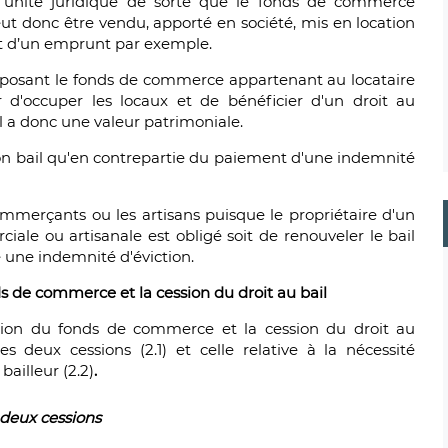
nité juridique de sorte que le fonds de commerce
t donc être vendu, apporté en société, mis en location
 d’un emprunt par exemple.
osant le fonds de commerce appartenant au locataire
 d'occuper les locaux et de bénéficier d'un droit au
il a donc une valeur patrimoniale.
 son bail qu'en contrepartie du paiement d'une indemnité
commerçants ou les artisans puisque le propriétaire d'un
iale ou artisanale est obligé soit de renouveler le bail
é une indemnité d'éviction.
ds de commerce et la cession du droit au bail
ession du fonds de commerce et la cession du droit au
les deux cessions (2.1) et celle relative à la nécessité
bailleur (2.2)
.
s deux cessions