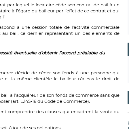
rat par lequel le locataire cède son contrat de bail à un
aire à l’égard du bailleur par l’effet de ce contrat et qui
il"
pond à une cession totale de l’activité commerciale
t au bail, ce dernier représentant un des éléments de
essité éventuelle d’obtenir l’accord préalable du
mmerce décide de céder son fonds à une personne qui
 et la même clientèle le bailleur n’a pas le droit de
 au bail à l'acquéreur de son fonds de commerce sans que
opposer (art. L.145-16 du Code de Commerce).
nt comprendre des clauses qui encadrent la vente du
oit à jour de ses obligations