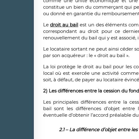
comme une unité économique et une u
constitue un bien du commerçant qui peu
ou donné en garantie du remboursement
Le
droit au bail
est un des éléments comp
correspondant au droit pour ce dernier
renouvellement du bail qui y est associé, 
Le locataire sortant ne peut ainsi céder
par son acquéreur : le « droit au bail ».
La loi protège le droit au bail pour les 
local où est exercée une activité commerc
soit, à défaut, de payer au locataire évinc
2) Les différences entre la cession du fon
Les principales différences entre la c
bail sont les différences d’objet entre 
éventuelle d’obtenir l’accord préalable du 
2.1 – La différence d’objet entre le