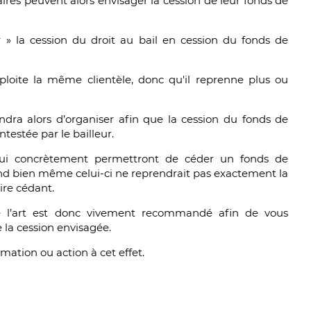
aires peuvent alors envisager la cession de leur fonds de
r » la cession du droit au bail en cession du fonds de
xploite la même clientèle, donc qu'il reprenne plus ou
iendra alors d’organiser afin que la cession du fonds de
estée par le bailleur.
 qui concrètement permettront de céder un fonds de
d bien même celui-ci ne reprendrait pas exactement la
ire cédant.
’art est donc vivement recommandé afin de vous
e la cession envisagée.
rmation ou action à cet effet.