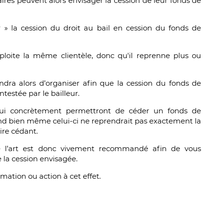
aires peuvent alors envisager la cession de leur fonds de
r » la cession du droit au bail en cession du fonds de
xploite la même clientèle, donc qu'il reprenne plus ou
iendra alors d’organiser afin que la cession du fonds de
estée par le bailleur.
 qui concrètement permettront de céder un fonds de
d bien même celui-ci ne reprendrait pas exactement la
ire cédant.
’art est donc vivement recommandé afin de vous
e la cession envisagée.
rmation ou action à cet effet.