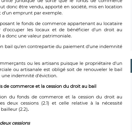
nité juridique de sorte que le fonds de commerce
t donc être vendu, apporté en société, mis en location
 d’un emprunt par exemple.
osant le fonds de commerce appartenant au locataire
 d'occuper les locaux et de bénéficier d'un droit au
il a donc une valeur patrimoniale.
 son bail qu'en contrepartie du paiement d'une indemnité
commerçants ou les artisans puisque le propriétaire d'un
iale ou artisanale est obligé soit de renouveler le bail
é une indemnité d'éviction.
ds de commerce et la cession du droit au bail
ession du fonds de commerce et la cession du droit au
les deux cessions (2.1) et celle relative à la nécessité
bailleur (2.2)
.
s deux cessions