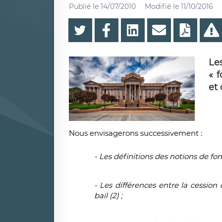
Publié le
14/07/2010
Modifié le
11/10/2016
Les
« 
et
Nous envisagerons successivement :
- Les définitions des notions de fon
​-
Les différences entre la cessio
bail (2) ;