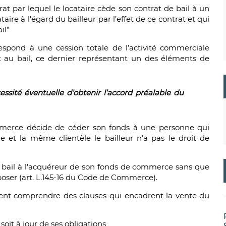
rat par lequel le locataire cède son contrat de bail à un
aire à l’égard du bailleur par l’effet de ce contrat et qui
il"
pond à une cession totale de l’activité commerciale
t au bail, ce dernier représentant un des éléments de
essité éventuelle d’obtenir l’accord préalable du
mmerce décide de céder son fonds à une personne qui
 et la même clientèle le bailleur n’a pas le droit de
 au bail à l'acquéreur de son fonds de commerce sans que
opposer (art. L.145-16 du Code de Commerce).
nt comprendre des clauses qui encadrent la vente du
oit à jour de ses obligations