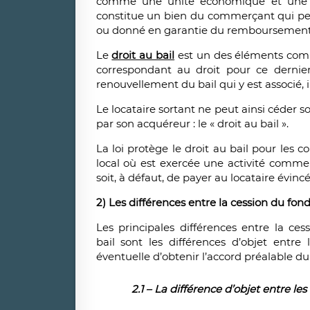
comme une unité économique et une u
constitue un bien du commerçant qui peu
ou donné en garantie du remboursement
Le
droit au bail
est un des éléments comp
correspondant au droit pour ce dernier
renouvellement du bail qui y est associé, 
Le locataire sortant ne peut ainsi céder
par son acquéreur : le « droit au bail ».
La loi protège le droit au bail pour les 
local où est exercée une activité commerc
soit, à défaut, de payer au locataire évinc
2) Les différences entre la cession du fon
Les principales différences entre la c
bail sont les différences d’objet entre 
éventuelle d’obtenir l’accord préalable du 
2.1 – La différence d’objet entre le